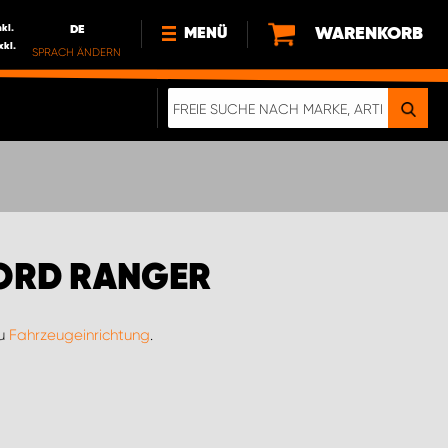
nkl.
DE
WARENKORB
MENÜ
xkl.
SPRACH ÄNDERN
DE
FR
NL
NEWS
ÜBER UNS
NACHHALTIGKEIT
FORD RANGER
zu
Fahrzeugeinrichtung
.