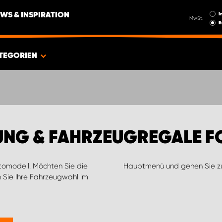
I
WS & INSPIRATION
MwSt.
E
TEGORIEN
UNG & FAHRZEUGREGALE 
utomodell. Möchten Sie die
Hauptmenü und gehen Sie 
 Sie Ihre Fahrzeugwahl im