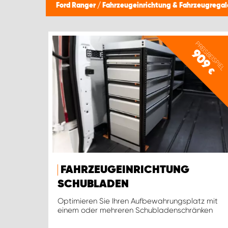
Ford Ranger
/
Fahrzeugeinrichtung & Fahrzeugregal
PREISBEISPIEL
909
€
FAHRZEUGEINRICHTUNG
SCHUBLADEN
Optimieren Sie Ihren Aufbewahrungsplatz mit
einem oder mehreren Schubladenschränken