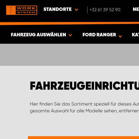
STANDORTE
+32 61 39 52 90
NE
FAHRZEUG AUSWÄHLEN
FORD RANGER
KA
ERGEBNISSE ANZEIGEN -
382
ARTIKEL
FAHRZEUGEINRICHT
Hier finden Sie das Sortiment speziell für dieses A
gesamte Auswahl für alle Modelle sehen, entfernen