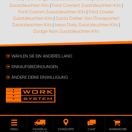
Zusatzleuchten Kits
|
Ford Connect Zusatzleuchten Kits
|
Ford Custom Zusatzleuchten Kits
|
Ford Courier
Zusatzleuchten Kits
|
Dacia Dokker Van (Transporter)
Zusatzleuchten Kits
|
Iveco Daily Zusatzleuchten Kits
|
Dodge Ram Zusatzleuchten Kits
WÄHLEN SIE EIN ANDERES LAND
EINKAUFSBEDINGUNGEN
ÄNDERE DEINE EINWILLIGUNG
MENÜ
FAHRZEUG
STANDORTE
CHAT
WARENKORB