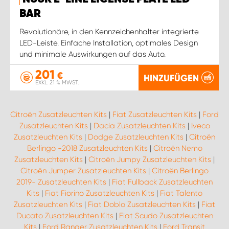
BAR
Revolutionäre, in den Kennzeichenhalter integrierte
LED-Leiste. Einfache Installation, optimales Design
und minimale Auswirkungen auf das Auto.
201
€
HINZUFÜGEN
EXKL. 21 % MWST.
Citroën Zusatzleuchten Kits
|
Fiat Zusatzleuchten Kits
|
Ford
Zusatzleuchten Kits
|
Dacia Zusatzleuchten Kits
|
Iveco
Zusatzleuchten Kits
|
Dodge Zusatzleuchten Kits
|
Citroën
Berlingo -2018 Zusatzleuchten Kits
|
Citroën Nemo
Zusatzleuchten Kits
|
Citroën Jumpy Zusatzleuchten Kits
|
Citroën Jumper Zusatzleuchten Kits
|
Citroën Berlingo
2019- Zusatzleuchten Kits
|
Fiat Fullback Zusatzleuchten
Kits
|
Fiat Fiorino Zusatzleuchten Kits
|
Fiat Talento
Zusatzleuchten Kits
|
Fiat Doblo Zusatzleuchten Kits
|
Fiat
Ducato Zusatzleuchten Kits
|
Fiat Scudo Zusatzleuchten
Kits
|
Ford Ranger Zusatzleuchten Kits
|
Ford Transit