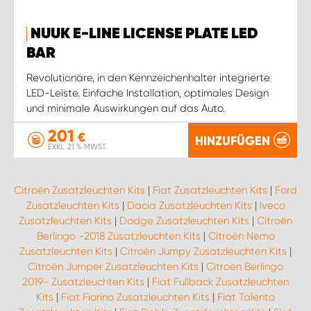
NUUK E-LINE LICENSE PLATE LED
BAR
Revolutionäre, in den Kennzeichenhalter integrierte
LED-Leiste. Einfache Installation, optimales Design
und minimale Auswirkungen auf das Auto.
201
€
HINZUFÜGEN
EXKL. 21 % MWST.
Citroën Zusatzleuchten Kits
|
Fiat Zusatzleuchten Kits
|
Ford
Zusatzleuchten Kits
|
Dacia Zusatzleuchten Kits
|
Iveco
Zusatzleuchten Kits
|
Dodge Zusatzleuchten Kits
|
Citroën
Berlingo -2018 Zusatzleuchten Kits
|
Citroën Nemo
Zusatzleuchten Kits
|
Citroën Jumpy Zusatzleuchten Kits
|
Citroën Jumper Zusatzleuchten Kits
|
Citroën Berlingo
2019- Zusatzleuchten Kits
|
Fiat Fullback Zusatzleuchten
Kits
|
Fiat Fiorino Zusatzleuchten Kits
|
Fiat Talento