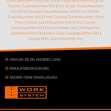
Zusatzleuchten Kits
|
Fiat Doblo Zusatzleuchten Kits
|
Fiat
Ducato Zusatzleuchten Kits
|
Fiat Scudo Zusatzleuchten
Kits
|
Ford Ranger Zusatzleuchten Kits
|
Ford Transit
Zusatzleuchten Kits
|
Ford Connect Zusatzleuchten Kits
|
Ford Custom Zusatzleuchten Kits
|
Ford Courier
Zusatzleuchten Kits
|
Dacia Dokker Van (Transporter)
Zusatzleuchten Kits
|
Iveco Daily Zusatzleuchten Kits
|
Dodge Ram Zusatzleuchten Kits
WÄHLEN SIE EIN ANDERES LAND
EINKAUFSBEDINGUNGEN
ÄNDERE DEINE EINWILLIGUNG