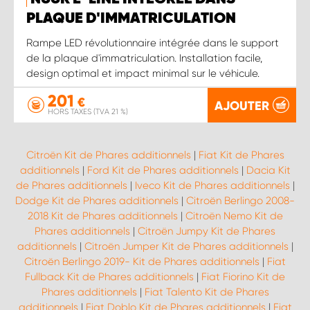
PLAQUE D'IMMATRICULATION
Rampe LED révolutionnaire intégrée dans le support
de la plaque d'immatriculation. Installation facile,
design optimal et impact minimal sur le véhicule.
201
€
AJOUTER
HORS TAXES (TVA 21 %)
Citroën Kit de Phares additionnels
|
Fiat Kit de Phares
additionnels
|
Ford Kit de Phares additionnels
|
Dacia Kit
de Phares additionnels
|
Iveco Kit de Phares additionnels
|
Dodge Kit de Phares additionnels
|
Citroën Berlingo 2008-
2018 Kit de Phares additionnels
|
Citroën Nemo Kit de
Phares additionnels
|
Citroën Jumpy Kit de Phares
additionnels
|
Citroën Jumper Kit de Phares additionnels
|
Citroën Berlingo 2019- Kit de Phares additionnels
|
Fiat
Fullback Kit de Phares additionnels
|
Fiat Fiorino Kit de
Phares additionnels
|
Fiat Talento Kit de Phares
additionnels
|
Fiat Doblo Kit de Phares additionnels
|
Fiat