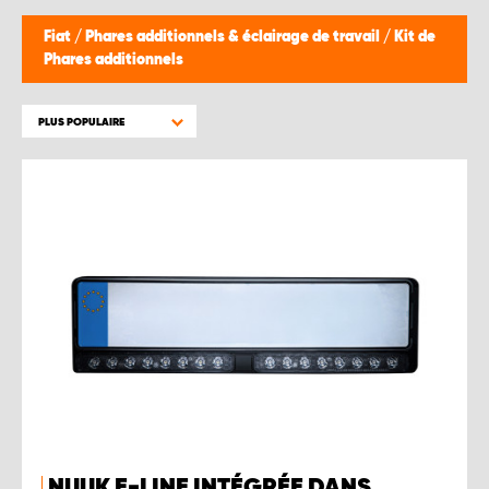
WORK SYSTEM BRUXELLES
Fiat
/
Phares additionnels & éclairage de travail
/
Kit de
Phares additionnels
WORK SYSTEM LIMBURG-KEMPEN
PLUS POPULAIRE
WORK SYSTEM NAMUR
WORK SYSTEM WEST BY PRO-VAN
NUUK E-LINE INTÉGRÉE DANS