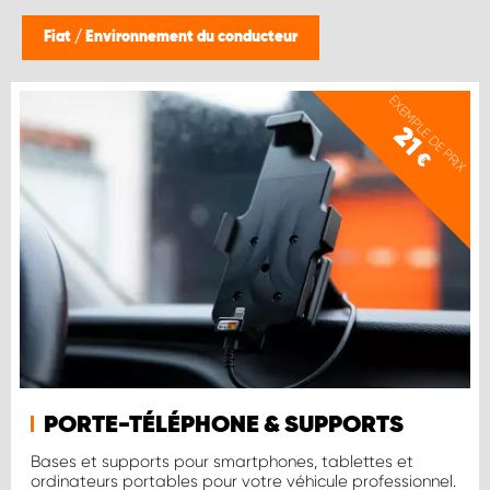
WORK SYSTEM BRUXELLES
Fiat
/
Environnement du conducteur
WORK SYSTEM LIMBURG-KEMPEN
EXEMPLE DE PRIX
WORK SYSTEM NAMUR
21
€
WORK SYSTEM WEST BY PRO-VAN
PORTE-TÉLÉPHONE & SUPPORTS
Bases et supports pour smartphones, tablettes et
ordinateurs portables pour votre véhicule professionnel.