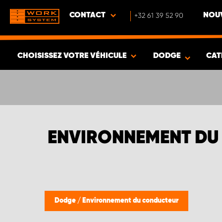
CONTACT
+32 61 39 52 90
NOUV
CHOISISSEZ VOTRE VÉHICULE
DODGE
CAT
VOIR LES RÉSULTATS -
332
ARTICLES
ENVIRONNEMENT DU
Dodge
/
Environnement du conducteur