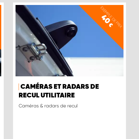
X
EXEMPLE DE PRIX
40
€
CAMÉRAS ET RADARS DE
RECUL UTILITAIRE
Caméras & radars de recul