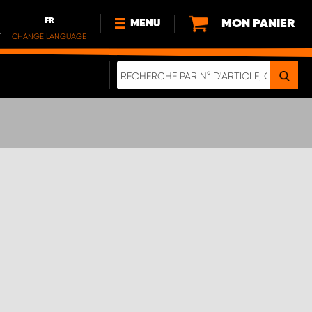
FR
MON PANIER
MENU
.
CHANGE LANGUAGE
DE
FR
NL
NOUVEAUTÉS
À PROPOS DE NOUS
DURABILITÉ
NOTRE BROCHURE NUMÉRIQUE