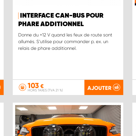
INTERFACE CAN-BUS POUR
PHARE ADDITIONNEL
Donne du +12 V quand les feux de route sont
allumés. S’utilise pour commander p. ex. un
relais de phare additionnel.
103
€
AJOUTER
HORS TAXES (TVA 21 %)