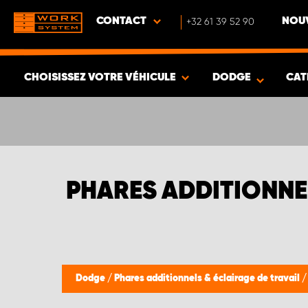
CONTACT
+32 61 39 52 90
NOUV
CHOISISSEZ VOTRE VÉHICULE
DODGE
CAT
VOIR LES RÉSULTATS -
332
ARTICLES
PHARES ADDITIONNE
Dodge
/
Phares additionnels & éclairage de travail