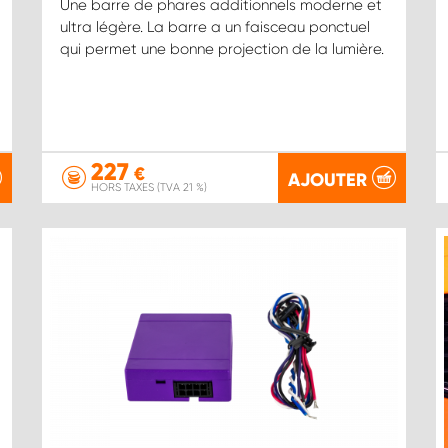
Une barre de phares additionnels moderne et
ultra légère. La barre a un faisceau ponctuel
qui permet une bonne projection de la lumière.
227
€
AJOUTER
HORS TAXES (TVA 21 %)