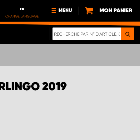
FR
MON PANIER
MENU
.
CHANGE LANGUAGE
DE
FR
NL
NOUVEAUTÉS
À PROPOS DE NOUS
DURABILITÉ
NOTRE BROCHURE NUMÉRIQUE
RLINGO 2019