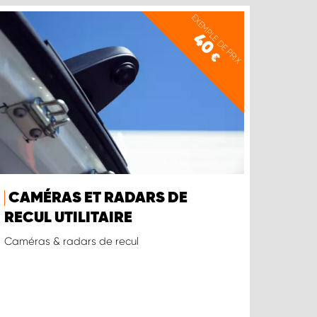
EXEMPLE DE PRIX
40
€
CAMÉRAS ET RADARS DE
RECUL UTILITAIRE
Caméras & radars de recul