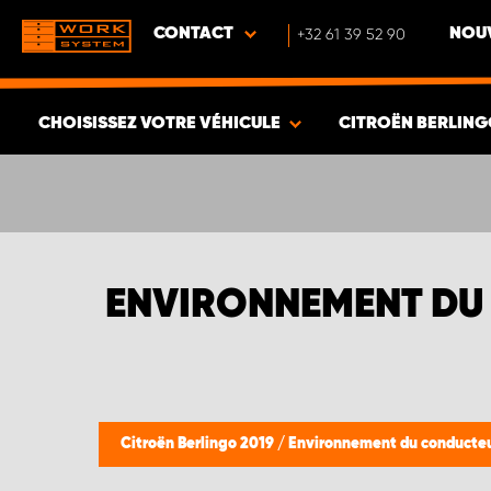
CONTACT
+32 61 39 52 90
NOUV
CHOISISSEZ VOTRE VÉHICULE
CITROËN BERLING
VOIR LES RÉSULTATS -
389
ARTICLES
ENVIRONNEMENT DU 
Citroën Berlingo 2019
/
Environnement du conducte