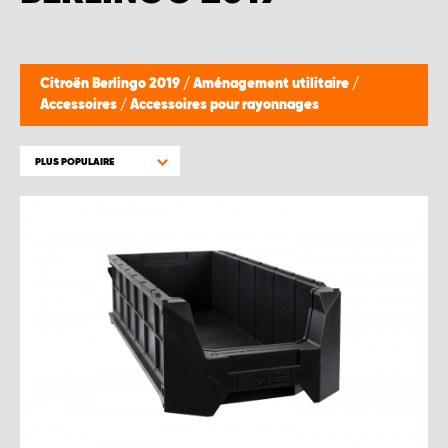
WORK SYSTEM BRUXELLES
WORK SYSTEM LIMBURG-KEMPEN
Citroën Berlingo 2019
/
Aménagement utilitaire
/
Accessoires
/
Accessoires pour rayonnages
WORK SYSTEM NAMUR
PLUS POPULAIRE
WORK SYSTEM WEST BY PRO-VAN