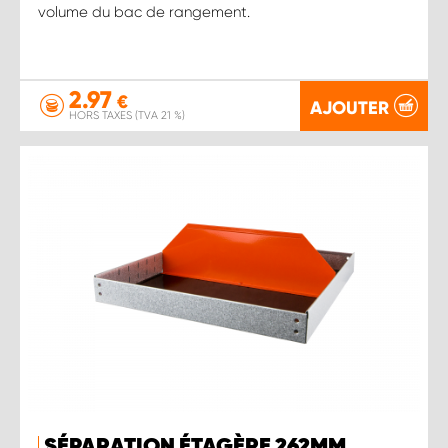
volume du bac de rangement.
2.97
€
AJOUTER
HORS TAXES (TVA 21 %)
SÉPARATION ÉTAGÈRE 262MM