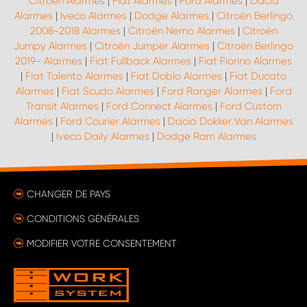
Citroën Alarmes
|
Fiat Alarmes
|
Ford Alarmes
|
Dacia
Alarmes
|
Iveco Alarmes
|
Dodge Alarmes
|
Citroën Berlingo
2008-2018 Alarmes
|
Citroën Nemo Alarmes
|
Citroën
Jumpy Alarmes
|
Citroën Jumper Alarmes
|
Citroën Berlingo
2019- Alarmes
|
Fiat Fullback Alarmes
|
Fiat Fiorino Alarmes
|
Fiat Talento Alarmes
|
Fiat Doblo Alarmes
|
Fiat Ducato
Alarmes
|
Fiat Scudo Alarmes
|
Ford Ranger Alarmes
|
Ford
Transit Alarmes
|
Ford Connect Alarmes
|
Ford Custom
Alarmes
|
Ford Courier Alarmes
|
Dacia Dokker Van Alarmes
|
Iveco Daily Alarmes
|
Dodge Ram Alarmes
CHANGER DE PAYS
CONDITIONS GÉNÉRALES
MODIFIER VOTRE CONSENTEMENT