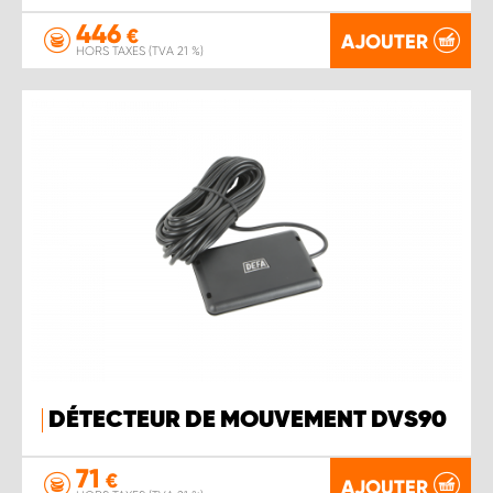
446
€
AJOUTER
HORS TAXES (TVA 21 %)
DÉTECTEUR DE MOUVEMENT DVS90
71
€
AJOUTER