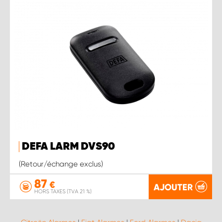
DEFA LARM DVS90
(Retour/échange exclus)
87
€
AJOUTER
HORS TAXES (TVA 21 %)