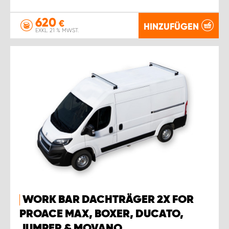
620
€
HINZUFÜGEN
EXKL. 21 % MWST.
WORK BAR DACHTRÄGER 2X FOR
PROACE MAX, BOXER, DUCATO,
JUMPER & MOVANO