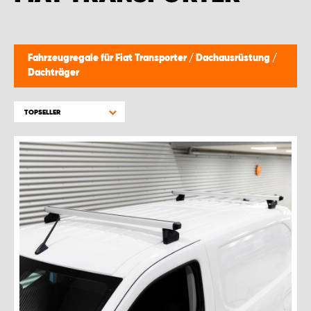
WORK SYSTEM BRÜSSEL
WORK SYSTEM LIMBURG-KEMPEN
Fahrzeugregale für Fiat Transporter
/
Dachausrüstung
/
Dachträger
WORK SYSTEM NAMEN
TOPSELLER
WORK SYSTEM WORK SYSTEM BRÜGGE