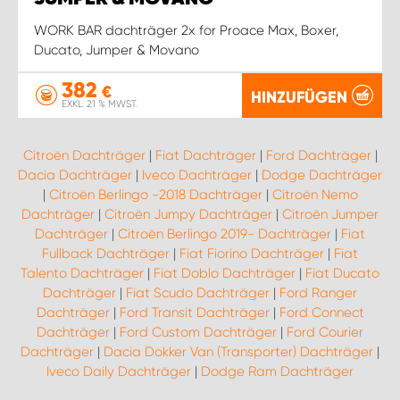
WORK BAR dachträger 2x for Proace Max, Boxer,
Ducato, Jumper & Movano
382
€
HINZUFÜGEN
EXKL. 21 % MWST.
Citroën Dachträger
|
Fiat Dachträger
|
Ford Dachträger
|
Dacia Dachträger
|
Iveco Dachträger
|
Dodge Dachträger
|
Citroën Berlingo -2018 Dachträger
|
Citroën Nemo
Dachträger
|
Citroën Jumpy Dachträger
|
Citroën Jumper
Dachträger
|
Citroën Berlingo 2019- Dachträger
|
Fiat
Fullback Dachträger
|
Fiat Fiorino Dachträger
|
Fiat
Talento Dachträger
|
Fiat Doblo Dachträger
|
Fiat Ducato
Dachträger
|
Fiat Scudo Dachträger
|
Ford Ranger
Dachträger
|
Ford Transit Dachträger
|
Ford Connect
Dachträger
|
Ford Custom Dachträger
|
Ford Courier
Dachträger
|
Dacia Dokker Van (Transporter) Dachträger
|
Iveco Daily Dachträger
|
Dodge Ram Dachträger