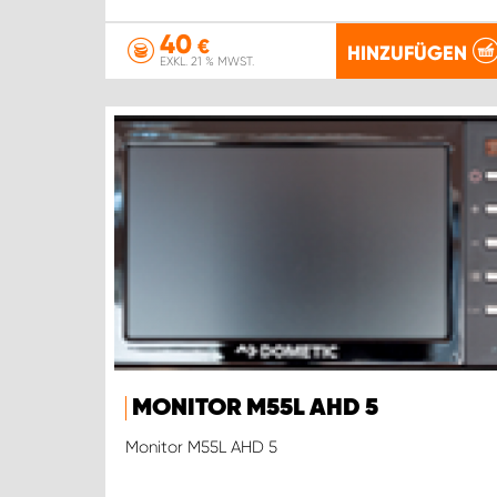
40
€
HINZUFÜGEN
EXKL. 21 % MWST.
MONITOR M55L AHD 5
Monitor M55L AHD 5