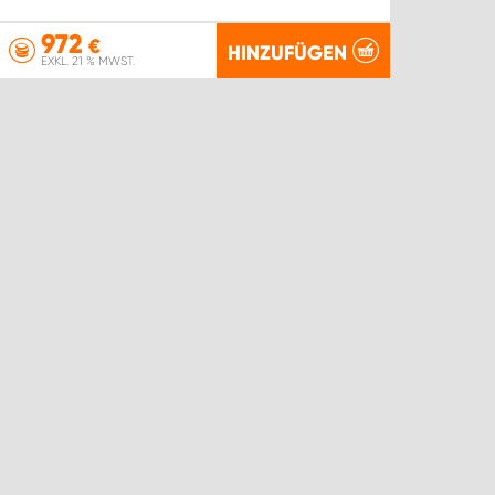
972
€
HINZUFÜGEN
EXKL. 21 % MWST.