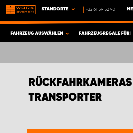
STANDORTE
+32 61 39 52 90
NE
FAHRZEUG AUSWÄHLEN
FAHRZEUGREGALE FÜR 
ERGEBNISSE ANZEIGEN -
580
ARTIKEL
RÜCKFAHRKAMERAS 
TRANSPORTER