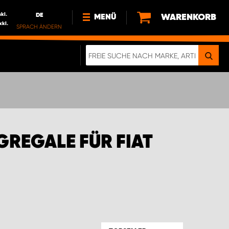
nkl.
DE
WARENKORB
MENÜ
xkl.
SPRACH ÄNDERN
DE
FR
NL
NEWS
ÜBER UNS
NACHHALTIGKEIT
REGALE FÜR FIAT