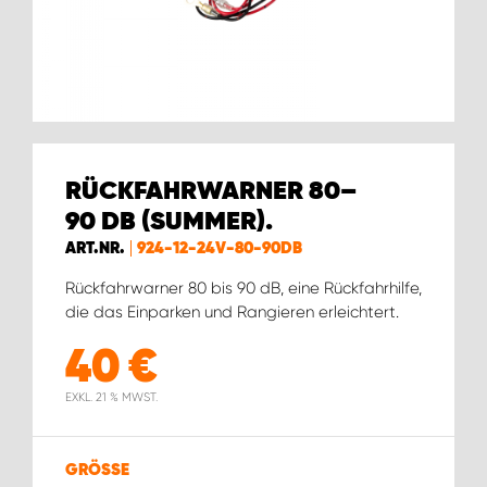
WORK SYSTEM BRÜSSEL
WORK SYSTEM LIMBURG-KEMPEN
WORK SYSTEM NAMEN
RÜCKFAHRWARNER 80–
WORK SYSTEM WORK SYSTEM BRÜGGE
90 DB (SUMMER).
ART.NR.
924-12-24V-80-90DB
Rückfahrwarner 80 bis 90 dB, eine Rückfahrhilfe,
die das Einparken und Rangieren erleichtert.
40
€
EXKL. 21 % MWST.
GRÖSSE