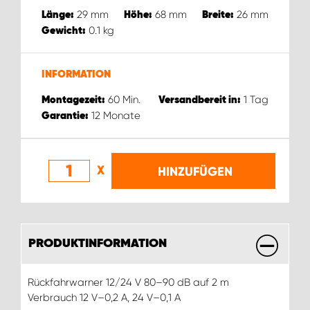
29
mm
68
mm
26
mm
Länge:
Höhe:
Breite:
0.1
kg
Gewicht:
INFORMATION
60
Min.
1
Tag
Montagezeit:
Versandbereit in:
12
Monate
Garantie:
X
HINZUFÜGEN
PRODUKTINFORMATION
Rückfahrwarner 12/24 V 80–90 dB auf 2 m
Verbrauch 12 V–0,2 A, 24 V–0,1 A