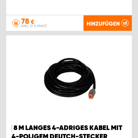
78
€
HINZUFÜGEN
EXKL. 21 % MWST.
8 M LANGES 4-ADRIGES KABEL MIT
4-POLIGEM DEUTCH-STECKER