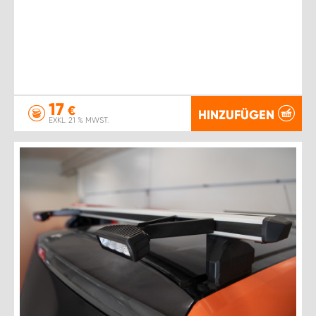
17
€
HINZUFÜGEN
EXKL. 21 % MWST.