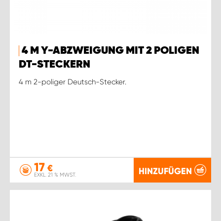
4 M Y-ABZWEIGUNG MIT 2 POLIGEN
DT-STECKERN
4 m 2-poliger Deutsch-Stecker.
17
€
HINZUFÜGEN
EXKL. 21 % MWST.