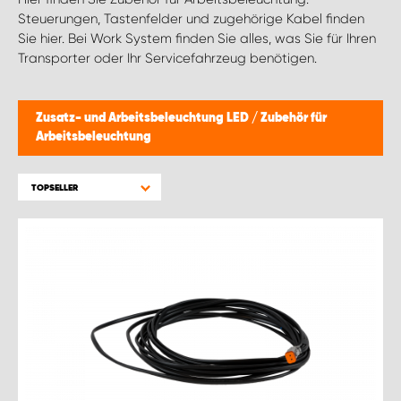
WORK SYSTEM BRÜSSEL
Steuerungen, Tastenfelder und zugehörige Kabel finden
Sie hier. Bei Work System finden Sie alles, was Sie für Ihren
WORK SYSTEM LIMBURG-KEMPEN
Transporter oder Ihr Servicefahrzeug benötigen.
WORK SYSTEM NAMEN
Zusatz- und Arbeitsbeleuchtung LED
/
Zubehör für
Arbeitsbeleuchtung
WORK SYSTEM WORK SYSTEM BRÜGGE
TOPSELLER