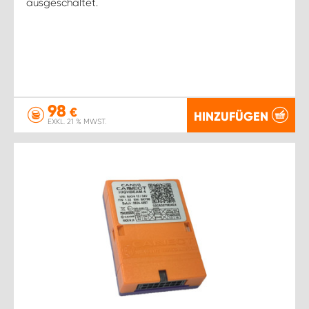
ausgeschaltet.
98
€
HINZUFÜGEN
EXKL. 21 % MWST.