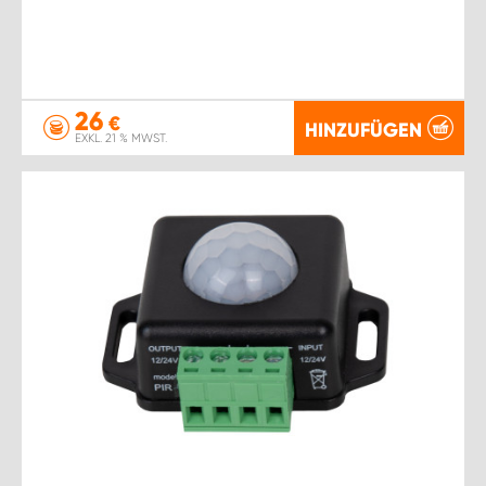
26
€
HINZUFÜGEN
EXKL. 21 % MWST.