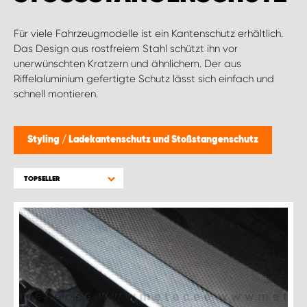
WORK SYSTEM BRÜSSEL
Für viele Fahrzeugmodelle ist ein Kantenschutz erhältlich.
WORK SYSTEM LIMBURG-KEMPEN
Das Design aus rostfreiem Stahl schützt ihn vor
unerwünschten Kratzern und ähnlichem. Der aus
Riffelaluminium gefertigte Schutz lässt sich einfach und
WORK SYSTEM NAMEN
schnell montieren.
WORK SYSTEM WORK SYSTEM BRÜGGE
Styling
/
Ladekantenschutz und Stoßstangenschutz
TOPSELLER