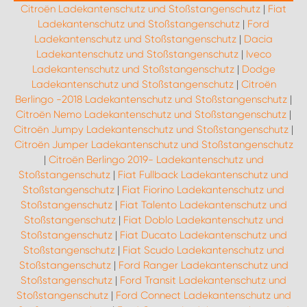
mit einem Haartrockner, um den Klebstoff zu lockern.
Citroën Ladekantenschutz und Stoßstangenschutz
|
Fiat
optimale Ergebnisse sollten Sie einen
Die Wahl zwischen Alu und Edelstahl für einen
Anschließend können Sie den Schutz langsam und
Stoßstangenschutz wählen, der speziell für Ihr
Ladekantenschutz und Stoßstangenschutz
|
Ford
Ladekantenschutz hängt von Ihren Präferenzen
vorsichtig abziehen. Eventuelle Klebstoffreste lassen
Fahrzeugmodell konzipiert wurde.
Ladekantenschutz und Stoßstangenschutz
|
Dacia
bezüglich Aussehen, Gewicht und
sich mit einem speziellen Reinigungsmittel oder
Korrosionsbeständigkeit ab. Edelstahl ist
Ladekantenschutz und Stoßstangenschutz
|
Iveco
Alkohol entfernen.
widerstandsfähiger gegen Korrosion und hat oft eine
Ladekantenschutz und Stoßstangenschutz
|
Dodge
hochwertigere Optik, während Aluminium leichter ist
Ladekantenschutz und Stoßstangenschutz
|
Citroën
und ebenfalls einen effektiven Schutz bietet. Beide
Berlingo -2018 Ladekantenschutz und Stoßstangenschutz
|
Materialien sind langlebig und bieten einen guten
Citroën Nemo Ladekantenschutz und Stoßstangenschutz
|
Schutz.
Citroën Jumpy Ladekantenschutz und Stoßstangenschutz
|
Citroën Jumper Ladekantenschutz und Stoßstangenschutz
|
Citroën Berlingo 2019- Ladekantenschutz und
Stoßstangenschutz
|
Fiat Fullback Ladekantenschutz und
Stoßstangenschutz
|
Fiat Fiorino Ladekantenschutz und
Stoßstangenschutz
|
Fiat Talento Ladekantenschutz und
Stoßstangenschutz
|
Fiat Doblo Ladekantenschutz und
Stoßstangenschutz
|
Fiat Ducato Ladekantenschutz und
Stoßstangenschutz
|
Fiat Scudo Ladekantenschutz und
Stoßstangenschutz
|
Ford Ranger Ladekantenschutz und
Stoßstangenschutz
|
Ford Transit Ladekantenschutz und
Stoßstangenschutz
|
Ford Connect Ladekantenschutz und