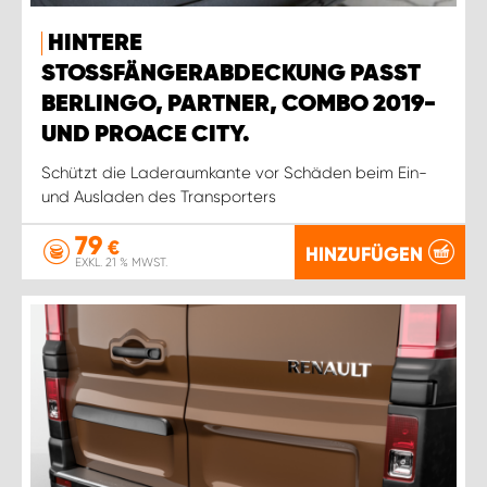
HINTERE
STOSSFÄNGERABDECKUNG PASST B
ERLINGO, PARTNER, COMBO 2019- U
ND PROACE CITY.
Schützt die Laderaumkante vor Schäden beim Ein-
und Ausladen des Transporters
79
€
HINZUFÜGEN
EXKL. 21 % MWST.