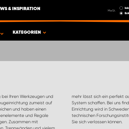
Ink
WS & INSPIRATION
MwSt.
Exk
EUG
KATEGORIEN
 bei Ihren Werkzeugen und
 und Ihre Geschäftstätigkeit zugeschnittenes
eugeinrichtung zumeist auf
te Lösungen. Die gesamte
rreichen und haben einen
urde vom schwedischen
eitenelemente und Regale
en Sie Sicherheit, auf die
ngen. Zusammen mit
Sie sich verlassen können.
n, Trennwänden und vielem