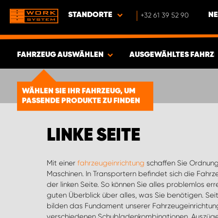
STANDORTE
+32 61 39 52 90
NE
FAHRZEUG AUSWÄHLEN
AUSGEWÄHLTES FAHRZ
ERGEBNISSE ANZEIGEN -
1856
WÄHLEN SIE IHR FAHRZEUG, UM
ARTIKEL
PASSENDE PRODUKTE ZU FINDEN
LINKE SEITE
Mit einer
fahrzeugeinrichtung
schaffen Sie Ordnung
mehr lässt sich ein perfekt auf Sie
Maschinen. In Transportern befindet sich die Fahrz
System schaffen. Bei uns finden Sie durchdach
der linken Seite. So können Sie alles problemlos e
Einrichtung wird in Schweden hergestellt und w
guten Überblick über alles, was Sie benötigen. S
technischen Forschungsinstitut SP getestet. So erhalt
bilden das Fundament unserer Fahrzeugeinrichtu
verschiedenen Schubladenkombinationen, Auszüge