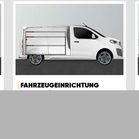
FAHRZEUGEINRICHTUNG
BASE42 FÜR EXPERT, JUMPY,
VIVARO, SCUDO & PROACE L2
Mit unserer Fahrzeugeinrichtung BASE42
erhalten Sie großzügigen Stauraum in Ihrem
Expert, Jumpy, Vivaro, Scudo & ProAce L2.