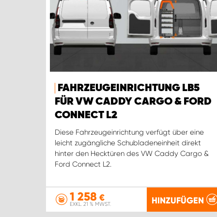
FAHRZEUGEINRICHTUNG LB5
FÜR VW CADDY CARGO & FORD
CONNECT L2
Diese Fahrzeugeinrichtung verfügt über eine
leicht zugängliche Schubladeneinheit direkt
hinter den Hecktüren des VW Caddy Cargo &
Ford Connect L2.
1 258
€
HINZUFÜGEN
EXKL. 21 % MWST.