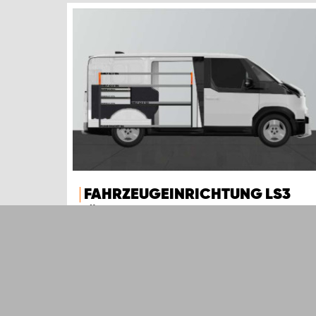
FAHRZEUGEINRICHTUNG LS3
FÜR KIA PV5 L2H1
Diese aufgrund ihrer Kombination aus
Schubladen und Regalen sehr beliebte
Fahrzeugeinrichtung eignet sich für KIA PV5
L2H1.