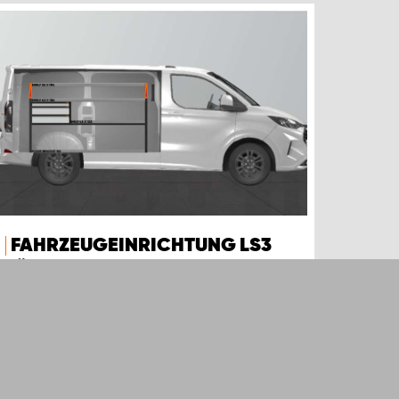
FAHRZEUGEINRICHTUNG LS3
FÜR FORD CUSTOM & VW
TRANSPORTER L1
Diese aufgrund ihrer Kombination aus
Schubladen und Regalen sehr beliebte
Fahrzeugeinrichtung eignet sich für Ford
Custom & VW Transporter L1.