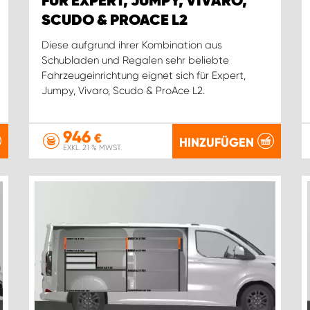
FÜR EXPERT, JUMPY, VIVARO,
SCUDO & PROACE L2
Diese aufgrund ihrer Kombination aus
Schubladen und Regalen sehr beliebte
Fahrzeugeinrichtung eignet sich für Expert,
Jumpy, Vivaro, Scudo & ProAce L2.
946
€
HINZUFÜGEN
EXKL. 21 % MWST.