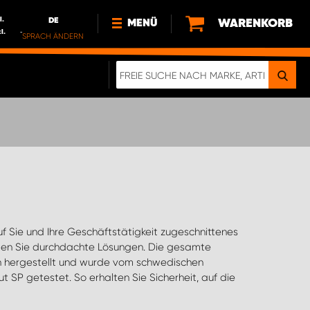
l.
DE
WARENKORB
MENÜ
l.
SPRACH ÄNDERN
DE
FR
NL
NEWS
ÜBER UNS
NACHHALTIGKEIT