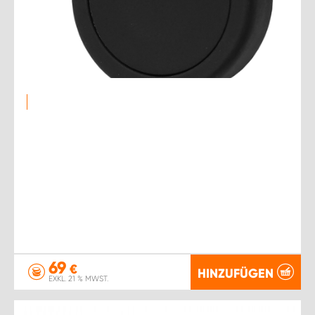
69
€
HINZUFÜGEN
EXKL. 21 % MWST.