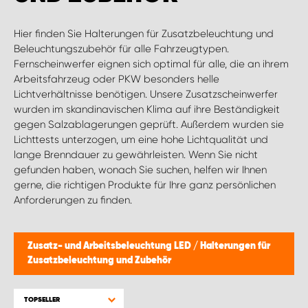
WORK SYSTEM BRÜSSEL
Hier finden Sie Halterungen für Zusatzbeleuchtung und
WORK SYSTEM LIMBURG-KEMPEN
Beleuchtungszubehör für alle Fahrzeugtypen.
Fernscheinwerfer eignen sich optimal für alle, die an ihrem
Arbeitsfahrzeug oder PKW besonders helle
WORK SYSTEM NAMEN
Lichtverhältnisse benötigen. Unsere Zusatzscheinwerfer
wurden im skandinavischen Klima auf ihre Beständigkeit
WORK SYSTEM WORK SYSTEM BRÜGGE
gegen Salzablagerungen geprüft. Außerdem wurden sie
Lichttests unterzogen, um eine hohe Lichtqualität und
lange Brenndauer zu gewährleisten. Wenn Sie nicht
gefunden haben, wonach Sie suchen, helfen wir Ihnen
gerne, die richtigen Produkte für Ihre ganz persönlichen
Anforderungen zu finden.
Zusatz- und Arbeitsbeleuchtung LED
/
Halterungen für
Zusatzbeleuchtung und Zubehör
TOPSELLER