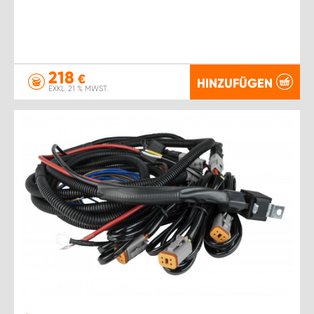
218
€
HINZUFÜGEN
EXKL. 21 % MWST.