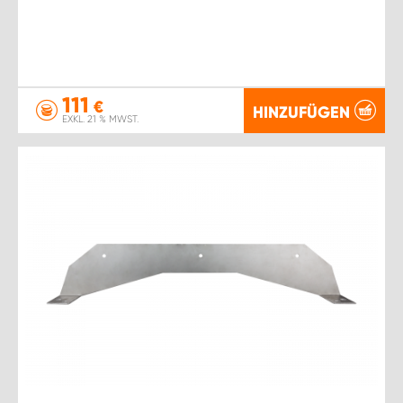
111
€
HINZUFÜGEN
EXKL. 21 % MWST.