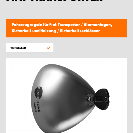
WORK SYSTEM BRÜSSEL
WORK SYSTEM LIMBURG-KEMPEN
Fahrzeugregale für Fiat Transporter
/
Alarmanlagen,
Sicherheit und Heizung
/
Sicherheitsschlösser
WORK SYSTEM NAMEN
TOPSELLER
WORK SYSTEM WORK SYSTEM BRÜGGE