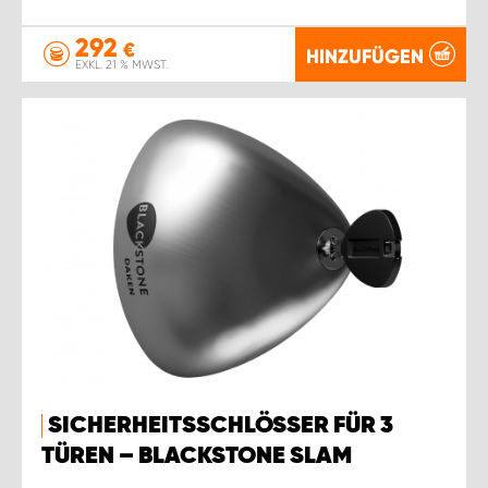
292
€
HINZUFÜGEN
EXKL. 21 % MWST.
SICHERHEITSSCHLÖSSER FÜR 3
TÜREN – BLACKSTONE SLAM