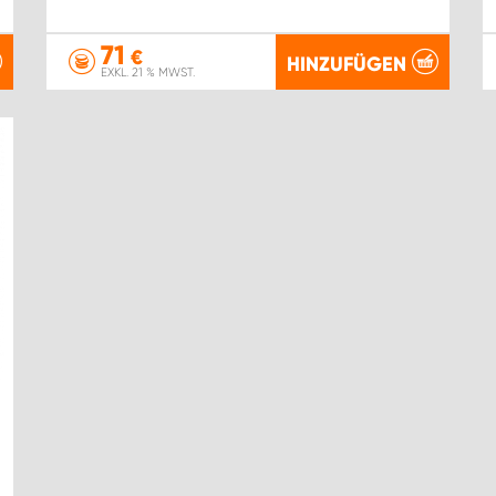
71
€
HINZUFÜGEN
EXKL. 21 % MWST.