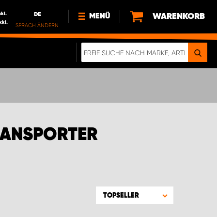
nkl.
DE
WARENKORB
MENÜ
xkl.
SPRACH ÄNDERN
DE
FR
NL
NEWS
ÜBER UNS
NACHHALTIGKEIT
RANSPORTER
TOPSELLER