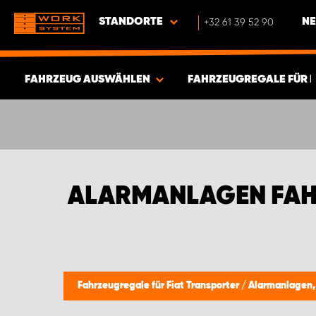
STANDORTE
+32 61 39 52 90
NE
FAHRZEUG AUSWÄHLEN
FAHRZEUGREGALE FÜR 
ERGEBNISSE ANZEIGEN -
580
ARTIKEL
ALARMANLAGEN FAH
Fahrzeugregale für Fiat Transporter
/
Alarmanlagen,