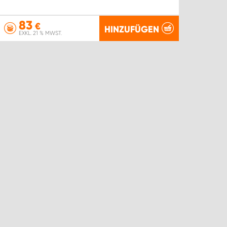
83
€
HINZUFÜGEN
EXKL. 21 % MWST.