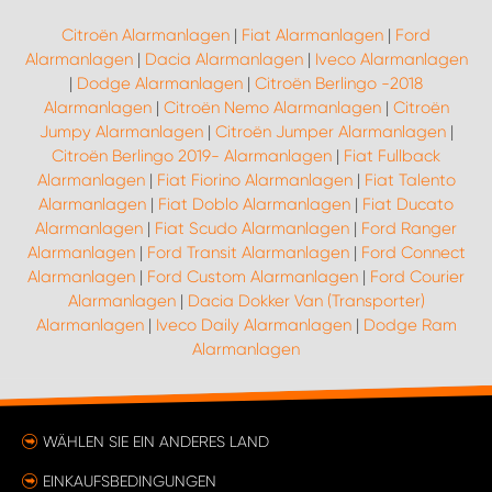
Citroën Alarmanlagen
|
Fiat Alarmanlagen
|
Ford
Alarmanlagen
|
Dacia Alarmanlagen
|
Iveco Alarmanlagen
|
Dodge Alarmanlagen
|
Citroën Berlingo -2018
Alarmanlagen
|
Citroën Nemo Alarmanlagen
|
Citroën
Jumpy Alarmanlagen
|
Citroën Jumper Alarmanlagen
|
Citroën Berlingo 2019- Alarmanlagen
|
Fiat Fullback
Alarmanlagen
|
Fiat Fiorino Alarmanlagen
|
Fiat Talento
Alarmanlagen
|
Fiat Doblo Alarmanlagen
|
Fiat Ducato
Alarmanlagen
|
Fiat Scudo Alarmanlagen
|
Ford Ranger
Alarmanlagen
|
Ford Transit Alarmanlagen
|
Ford Connect
Alarmanlagen
|
Ford Custom Alarmanlagen
|
Ford Courier
Alarmanlagen
|
Dacia Dokker Van (Transporter)
Alarmanlagen
|
Iveco Daily Alarmanlagen
|
Dodge Ram
Alarmanlagen
WÄHLEN SIE EIN ANDERES LAND
EINKAUFSBEDINGUNGEN