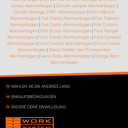
Jumpy Alarmanlagen
|
Citroën Jumper Alarmanlagen
|
Citroën Berlingo 2019- Alarmanlagen
|
Fiat Fullback
Alarmanlagen
|
Fiat Fiorino Alarmanlagen
|
Fiat Talento
Alarmanlagen
|
Fiat Doblo Alarmanlagen
|
Fiat Ducato
Alarmanlagen
|
Fiat Scudo Alarmanlagen
|
Ford Ranger
Alarmanlagen
|
Ford Transit Alarmanlagen
|
Ford Connect
Alarmanlagen
|
Ford Custom Alarmanlagen
|
Ford Courier
Alarmanlagen
|
Dacia Dokker Van (Transporter)
Alarmanlagen
|
Iveco Daily Alarmanlagen
|
Dodge Ram
Alarmanlagen
WÄHLEN SIE EIN ANDERES LAND
EINKAUFSBEDINGUNGEN
ÄNDERE DEINE EINWILLIGUNG