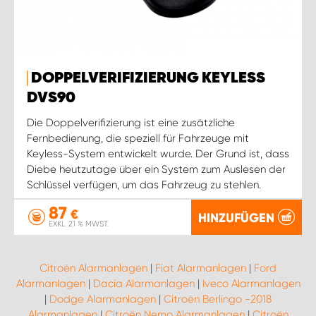
DOPPELVERIFIZIERUNG KEYLESS
DVS90
Die Doppelverifizierung ist eine zusätzliche
Fernbedienung, die speziell für Fahrzeuge mit
Keyless-System entwickelt wurde. Der Grund ist, dass
Diebe heutzutage über ein System zum Auslesen der
Schlüssel verfügen, um das Fahrzeug zu stehlen.
87
€
HINZUFÜGEN
EXKL. 21 % MWST.
Citroën Alarmanlagen
|
Fiat Alarmanlagen
|
Ford
Alarmanlagen
|
Dacia Alarmanlagen
|
Iveco Alarmanlagen
|
Dodge Alarmanlagen
|
Citroën Berlingo -2018
Alarmanlagen
|
Citroën Nemo Alarmanlagen
|
Citroën