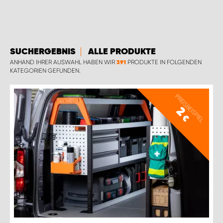
WORK SYSTEM BRÜSSEL
WORK SYSTEM LIMBURG-KEMPEN
SUCHERGEBNIS
ALLE PRODUKTE
WORK SYSTEM NAMEN
ANHAND IHRER AUSWAHL HABEN WIR
PRODUKTE IN FOLGENDEN
391
KATEGORIEN GEFUNDEN.
WORK SYSTEM WORK SYSTEM BRÜGGE
PREISBEISPIEL
2
€