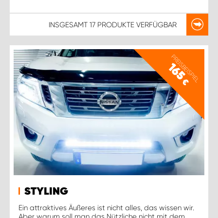
INSGESAMT
17 PRODUKTE
VERFÜGBAR
PREISBEISPIEL
165
€
STYLING
Ein attraktives Äußeres ist nicht alles, das wissen wir.
Aber warum soll man das Nützliche nicht mit dem