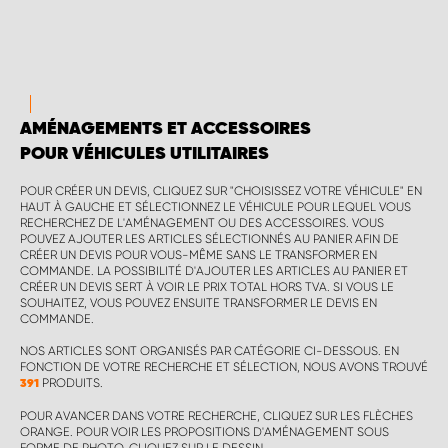
WORK SYSTEM BRUXELLES
WORK SYSTEM LIMBURG-KEMPEN
WORK SYSTEM NAMUR
AMÉNAGEMENTS ET ACCESSOIRES
POUR VÉHICULES UTILITAIRES
WORK SYSTEM WEST BY PRO-VAN
POUR CRÉER UN DEVIS, CLIQUEZ SUR "CHOISISSEZ VOTRE VÉHICULE" EN
HAUT À GAUCHE ET SÉLECTIONNEZ LE VÉHICULE POUR LEQUEL VOUS
RECHERCHEZ DE L'AMÉNAGEMENT OU DES ACCESSOIRES. VOUS
POUVEZ AJOUTER LES ARTICLES SÉLECTIONNÉS AU PANIER AFIN DE
CRÉER UN DEVIS POUR VOUS-MÊME SANS LE TRANSFORMER EN
COMMANDE. LA POSSIBILITÉ D'AJOUTER LES ARTICLES AU PANIER ET
CRÉER UN DEVIS SERT À VOIR LE PRIX TOTAL HORS TVA. SI VOUS LE
SOUHAITEZ, VOUS POUVEZ ENSUITE TRANSFORMER LE DEVIS EN
COMMANDE.
NOS ARTICLES SONT ORGANISÉS PAR CATÉGORIE CI-DESSOUS. EN
FONCTION DE VOTRE RECHERCHE ET SÉLECTION, NOUS AVONS TROUVÉ
PRODUITS.
391
POUR AVANCER DANS VOTRE RECHERCHE, CLIQUEZ SUR LES FLÈCHES
ORANGE. POUR VOIR LES PROPOSITIONS D'AMÉNAGEMENT SOUS