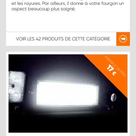
et les rayures. Par ailleurs, il donne à votre fourgon un
aspect beaucoup plus soigné.
VOIR LES
42 PRODUITS
DE CETTE CATÉGORIE
EXEMPLE DE PRIX
17
€