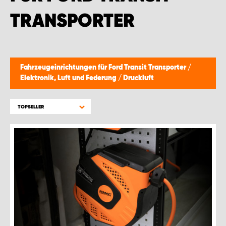
WORK SYSTEM BRÜSSEL
TRANSPORTER
WORK SYSTEM LIMBURG-KEMPEN
WORK SYSTEM NAMEN
Fahrzeugeinrichtungen für Ford Transit Transporter
/
Elektronik, Luft und Federung
/
Druckluft
WORK SYSTEM WORK SYSTEM BRÜGGE
TOPSELLER