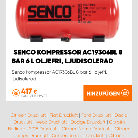
SENCO KOMPRESSOR AC19306BL 8
BAR 6 L OLJEFRI, LJUDISOLERAD
Senco kompressor AC19306BL 8 bar 6 l oljefri,
ljudisolerad
417
€
HINZUFÜGEN
EXKL. 21 % MWST.
Citroën Druckluft
|
Fiat Druckluft
|
Ford Druckluft
|
Dacia
Druckluft
|
Iveco Druckluft
|
Dodge Druckluft
|
Citroën
Berlingo -2018 Druckluft
|
Citroën Nemo Druckluft
|
Citroën
Jumpy Druckluft
|
Citroën Jumper Druckluft
|
Citroën