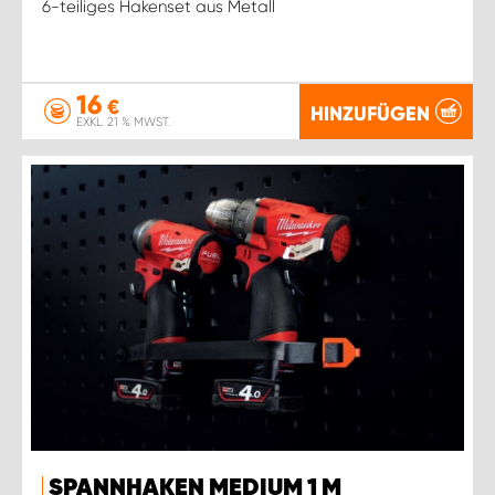
6-teiliges Hakenset aus Metall
16
€
HINZUFÜGEN
EXKL. 21 % MWST.
SPANNHAKEN MEDIUM 1 M