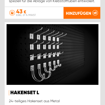
speziell für die Ablage von Klebstofftuben entwickelt.
43
€
HINZUFÜGEN
EXKL. 21 % MWST.
HAKENSET L
24-teiliges Hakenset aus Metal