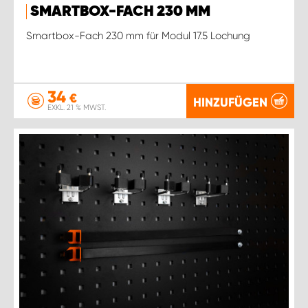
SMARTBOX-FACH 230 MM
Smartbox-Fach 230 mm für Modul 17.5 Lochung
34
€
HINZUFÜGEN
EXKL. 21 % MWST.