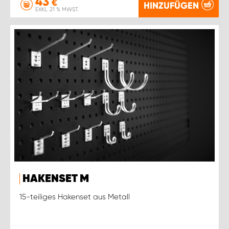
43
€
HINZUFÜGEN
EXKL. 21 % MWST.
HAKENSET M
15-teiliges Hakenset aus Metall