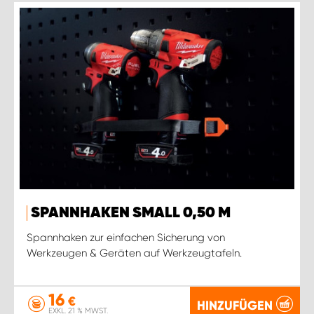
SPANNHAKEN SMALL 0,50 M
Spannhaken zur einfachen Sicherung von
Werkzeugen & Geräten auf Werkzeugtafeln.
16
€
HINZUFÜGEN
EXKL. 21 % MWST.