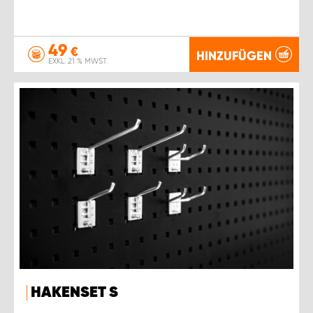
49
€
HINZUFÜGEN
EXKL. 21 % MWST.
HAKENSET S