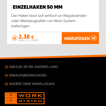
EINZELHAKEN 50 MM
Der Haken lässt sich einfach an Regalwänden
oder Werkzeugtafeln von Work System
befestigen.
2.38
€
HINZUFÜGEN
EXKL. 21 % MWST.
WÄHLEN SIE EIN ANDERES LAND
EINKAUFSBEDINGUNGEN
ÄNDERE DEINE EINWILLIGUNG