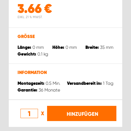
3.66
€
EXKL. 21 % MWST.
GRÖSSE
0
mm
0
mm
35
mm
Länge:
Höhe:
Breite:
0.1
kg
Gewicht:
INFORMATION
0.5
Min.
1
Tag
Montagezeit:
Versandbereit in:
36
Monate
Garantie:
X
HINZUFÜGEN