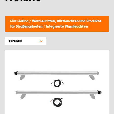
WORK SYSTEM BRÜSSEL
WORK SYSTEM LIMBURG-KEMPEN
Fiat Fiorino
/
Warnleuchten, Blitzleuchten und Produkte
für Straßenarbeiten
/
Integrierte Warnleuchten
WORK SYSTEM NAMEN
TOPSELLER
WORK SYSTEM WORK SYSTEM BRÜGGE