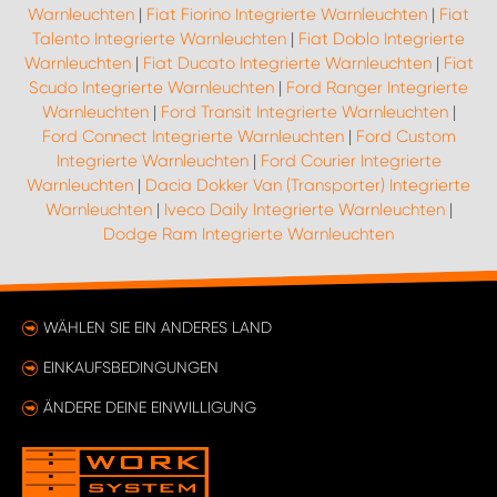
Warnleuchten
|
Fiat Fiorino Integrierte Warnleuchten
|
Fiat
Talento Integrierte Warnleuchten
|
Fiat Doblo Integrierte
Warnleuchten
|
Fiat Ducato Integrierte Warnleuchten
|
Fiat
Scudo Integrierte Warnleuchten
|
Ford Ranger Integrierte
Warnleuchten
|
Ford Transit Integrierte Warnleuchten
|
Ford Connect Integrierte Warnleuchten
|
Ford Custom
Integrierte Warnleuchten
|
Ford Courier Integrierte
Warnleuchten
|
Dacia Dokker Van (Transporter) Integrierte
Warnleuchten
|
Iveco Daily Integrierte Warnleuchten
|
Dodge Ram Integrierte Warnleuchten
WÄHLEN SIE EIN ANDERES LAND
EINKAUFSBEDINGUNGEN
ÄNDERE DEINE EINWILLIGUNG