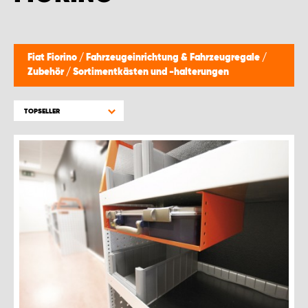
WORK SYSTEM BRÜSSEL
WORK SYSTEM LIMBURG-KEMPEN
Fiat Fiorino
/
Fahrzeugeinrichtung & Fahrzeugregale
/
Zubehör
/
Sortimentkästen und -halterungen
WORK SYSTEM NAMEN
TOPSELLER
WORK SYSTEM WORK SYSTEM BRÜGGE