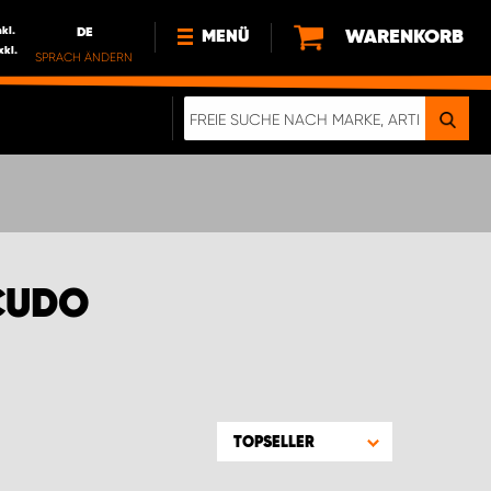
nkl.
DE
WARENKORB
MENÜ
xkl.
SPRACH ÄNDERN
DE
FR
NL
NEWS
ÜBER UNS
NACHHALTIGKEIT
CUDO
TOPSELLER