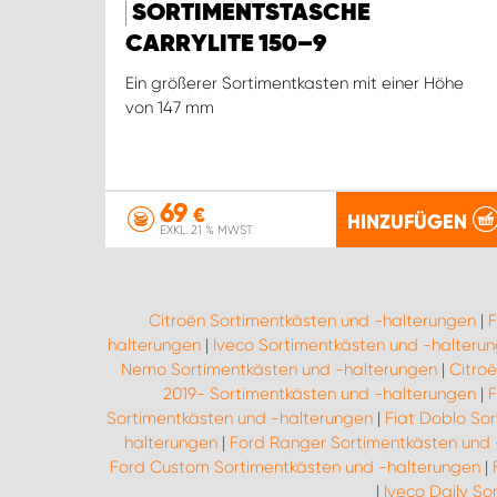
SORTIMENTSTASCHE
CARRYLITE 150–9
Ein größerer Sortimentkasten mit einer Höhe
von 147 mm
69
€
HINZUFÜGEN
EXKL. 21 % MWST.
Citroën Sortimentkästen und -halterungen
|
F
halterungen
|
Iveco Sortimentkästen und -halteru
Nemo Sortimentkästen und -halterungen
|
Citro
2019- Sortimentkästen und -halterungen
|
F
Sortimentkästen und -halterungen
|
Fiat Doblo So
halterungen
|
Ford Ranger Sortimentkästen und 
Ford Custom Sortimentkästen und -halterungen
|
|
Iveco Daily So