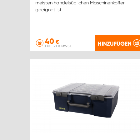
meisten handelsüblichen Maschinenkoffer
geeignet ist.
40
€
HINZUFÜGEN
EXKL. 21 % MWST.