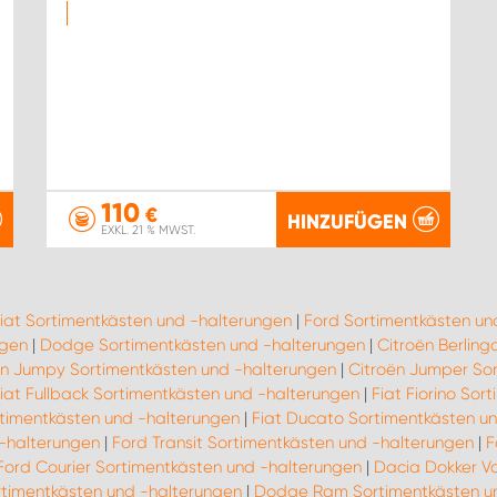
110
€
HINZUFÜGEN
EXKL. 21 % MWST.
iat Sortimentkästen und -halterungen
|
Ford Sortimentkästen un
ngen
|
Dodge Sortimentkästen und -halterungen
|
Citroën Berlin
ën Jumpy Sortimentkästen und -halterungen
|
Citroën Jumper So
iat Fullback Sortimentkästen und -halterungen
|
Fiat Fiorino So
rtimentkästen und -halterungen
|
Fiat Ducato Sortimentkästen u
-halterungen
|
Ford Transit Sortimentkästen und -halterungen
|
F
Ford Courier Sortimentkästen und -halterungen
|
Dacia Dokker Va
rtimentkästen und -halterungen
|
Dodge Ram Sortimentkästen un