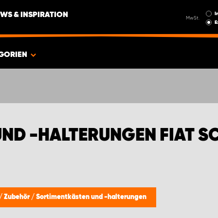
I
WS & INSPIRATION
MwSt.
E
GORIEN
ND -HALTERUNGEN FIAT S
/
Zubehör
/
Sortimentkästen und -halterungen