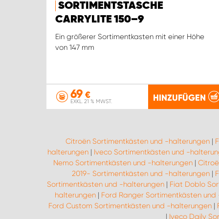
SORTIMENTSTASCHE
CARRYLITE 150–9
Ein größerer Sortimentkasten mit einer Höhe
von 147 mm
69
€
HINZUFÜGEN
EXKL. 21 % MWST.
Citroën Sortimentkästen und -halterungen
|
F
halterungen
|
Iveco Sortimentkästen und -halteru
Nemo Sortimentkästen und -halterungen
|
Citro
2019- Sortimentkästen und -halterungen
|
F
Sortimentkästen und -halterungen
|
Fiat Doblo So
halterungen
|
Ford Ranger Sortimentkästen und 
Ford Custom Sortimentkästen und -halterungen
|
|
Iveco Daily So