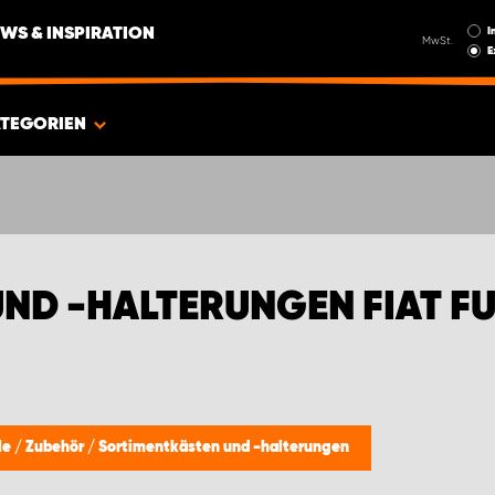
I
WS & INSPIRATION
MwSt.
E
TEGORIEN
ND -HALTERUNGEN FIAT F
le
/
Zubehör
/
Sortimentkästen und -halterungen