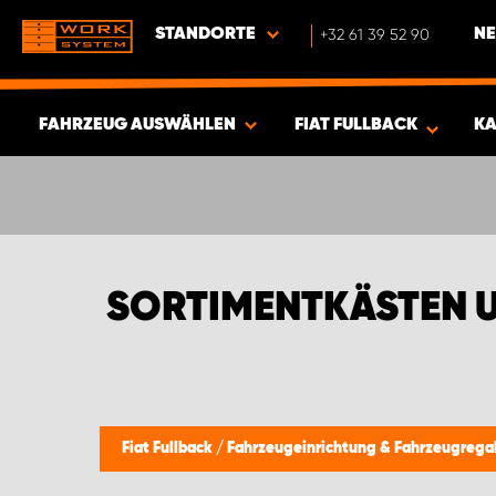
STANDORTE
+32 61 39 52 90
NE
FAHRZEUG AUSWÄHLEN
FIAT FULLBACK
KA
ERGEBNISSE ANZEIGEN -
343
ARTIKEL
SORTIMENTKÄSTEN U
Fiat Fullback
/
Fahrzeugeinrichtung & Fahrzeugrega