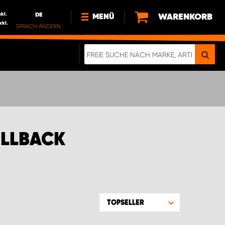
nkl.
DE
WARENKORB
MENÜ
xkl.
SPRACH ÄNDERN
DE
FR
NL
NEWS
ÜBER UNS
NACHHALTIGKEIT
ULLBACK
TOPSELLER