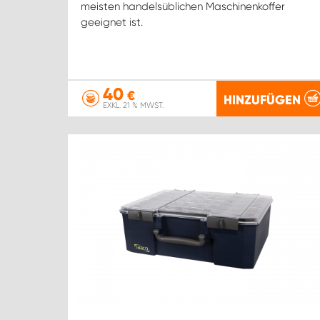
meisten handelsüblichen Maschinenkoffer
geeignet ist.
40
€
HINZUFÜGEN
EXKL. 21 % MWST.