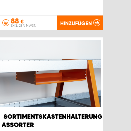
88
€
HINZUFÜGEN
EXKL. 21 % MWST.
SORTIMENTSKASTENHALTERUNG
ASSORTER