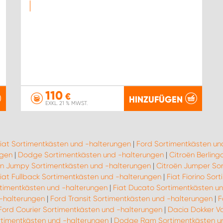
110
€
HINZUFÜGEN
EXKL. 21 % MWST.
iat Sortimentkästen und -halterungen
|
Ford Sortimentkästen un
ngen
|
Dodge Sortimentkästen und -halterungen
|
Citroën Berlin
ën Jumpy Sortimentkästen und -halterungen
|
Citroën Jumper So
iat Fullback Sortimentkästen und -halterungen
|
Fiat Fiorino So
rtimentkästen und -halterungen
|
Fiat Ducato Sortimentkästen u
-halterungen
|
Ford Transit Sortimentkästen und -halterungen
|
F
Ford Courier Sortimentkästen und -halterungen
|
Dacia Dokker Va
rtimentkästen und -halterungen
|
Dodge Ram Sortimentkästen un