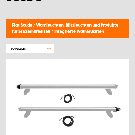
WORK SYSTEM BRÜSSEL
WORK SYSTEM LIMBURG-KEMPEN
Fiat Scudo
/
Warnleuchten, Blitzleuchten und Produkte
für Straßenarbeiten
/
Integrierte Warnleuchten
WORK SYSTEM NAMEN
TOPSELLER
WORK SYSTEM WORK SYSTEM BRÜGGE