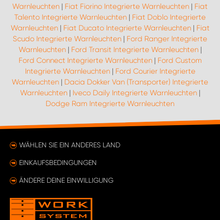
Warnleuchten
|
Fiat Fiorino Integrierte Warnleuchten
|
Fiat
Talento Integrierte Warnleuchten
|
Fiat Doblo Integrierte
Warnleuchten
|
Fiat Ducato Integrierte Warnleuchten
|
Fiat
Scudo Integrierte Warnleuchten
|
Ford Ranger Integrierte
Warnleuchten
|
Ford Transit Integrierte Warnleuchten
|
Ford Connect Integrierte Warnleuchten
|
Ford Custom
Integrierte Warnleuchten
|
Ford Courier Integrierte
Warnleuchten
|
Dacia Dokker Van (Transporter) Integrierte
Warnleuchten
|
Iveco Daily Integrierte Warnleuchten
|
Dodge Ram Integrierte Warnleuchten
WÄHLEN SIE EIN ANDERES LAND
EINKAUFSBEDINGUNGEN
ÄNDERE DEINE EINWILLIGUNG