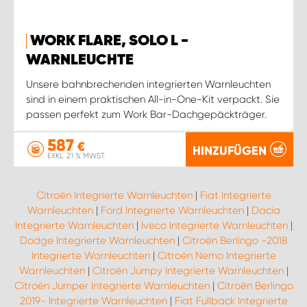
WORK FLARE, SOLO L -
WARNLEUCHTE
Unsere bahnbrechenden integrierten Warnleuchten
sind in einem praktischen All-in-One-Kit verpackt. Sie
passen perfekt zum Work Bar-Dachgepäckträger.
587
€
HINZUFÜGEN
EXKL. 21 % MWST.
Citroën Integrierte Warnleuchten
|
Fiat Integrierte
Warnleuchten
|
Ford Integrierte Warnleuchten
|
Dacia
Integrierte Warnleuchten
|
Iveco Integrierte Warnleuchten
|
Dodge Integrierte Warnleuchten
|
Citroën Berlingo -2018
Integrierte Warnleuchten
|
Citroën Nemo Integrierte
Warnleuchten
|
Citroën Jumpy Integrierte Warnleuchten
|
Citroën Jumper Integrierte Warnleuchten
|
Citroën Berlingo
2019- Integrierte Warnleuchten
|
Fiat Fullback Integrierte