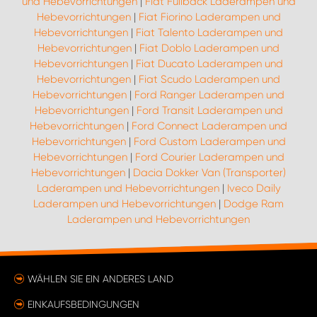
und Hebevorrichtungen
|
Fiat Fullback Laderampen und
Hebevorrichtungen
|
Fiat Fiorino Laderampen und
Hebevorrichtungen
|
Fiat Talento Laderampen und
Hebevorrichtungen
|
Fiat Doblo Laderampen und
Hebevorrichtungen
|
Fiat Ducato Laderampen und
Hebevorrichtungen
|
Fiat Scudo Laderampen und
Hebevorrichtungen
|
Ford Ranger Laderampen und
Hebevorrichtungen
|
Ford Transit Laderampen und
Hebevorrichtungen
|
Ford Connect Laderampen und
Hebevorrichtungen
|
Ford Custom Laderampen und
Hebevorrichtungen
|
Ford Courier Laderampen und
Hebevorrichtungen
|
Dacia Dokker Van (Transporter)
Laderampen und Hebevorrichtungen
|
Iveco Daily
Laderampen und Hebevorrichtungen
|
Dodge Ram
Laderampen und Hebevorrichtungen
WÄHLEN SIE EIN ANDERES LAND
EINKAUFSBEDINGUNGEN