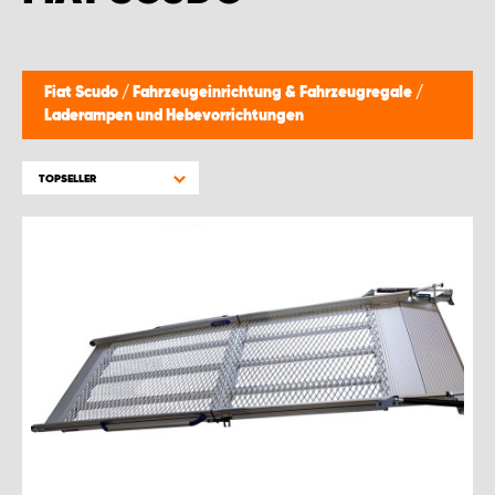
WORK SYSTEM BRÜSSEL
WORK SYSTEM LIMBURG-KEMPEN
Fiat Scudo
/
Fahrzeugeinrichtung & Fahrzeugregale
/
Laderampen und Hebevorrichtungen
WORK SYSTEM NAMEN
TOPSELLER
WORK SYSTEM WORK SYSTEM BRÜGGE