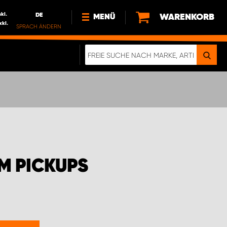
nkl.
DE
WARENKORB
MENÜ
xkl.
SPRACH ÄNDERN
DE
FR
NL
NEWS
ÜBER UNS
NACHHALTIGKEIT
M PICKUPS