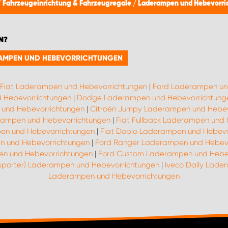
/
Fahrzeugeinrichtung & Fahrzeugregale
/
Laderampen und Hebevorri
N?
ERAMPEN UND HEBEVORRICHTUNGEN
Fiat Laderampen und Hebevorrichtungen
|
Ford Laderampen un
 Hebevorrichtungen
|
Dodge Laderampen und Hebevorrichtung
und Hebevorrichtungen
|
Citroën Jumpy Laderampen und Hebev
erampen und Hebevorrichtungen
|
Fiat Fullback Laderampen und
pen und Hebevorrichtungen
|
Fiat Doblo Laderampen und Hebevo
n und Hebevorrichtungen
|
Ford Ranger Laderampen und Hebev
n und Hebevorrichtungen
|
Ford Custom Laderampen und Hebe
nsporter) Laderampen und Hebevorrichtungen
|
Iveco Daily Lade
Laderampen und Hebevorrichtungen