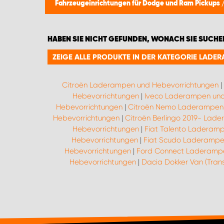
Fahrzeugeinrichtungen für Dodge und Ram Pickups
HABEN SIE NICHT GEFUNDEN, WONACH SIE SUCHE
ZEIGE ALLE PRODUKTE IN DER KATEGORIE LAD
Citroën Laderampen und Hebevorrichtungen
|
Hebevorrichtungen
|
Iveco Laderampen und
Hebevorrichtungen
|
Citroën Nemo Laderampen 
Hebevorrichtungen
|
Citroën Berlingo 2019- Lad
Hebevorrichtungen
|
Fiat Talento Laderam
Hebevorrichtungen
|
Fiat Scudo Laderampe
Hebevorrichtungen
|
Ford Connect Laderampe
Hebevorrichtungen
|
Dacia Dokker Van (Tra