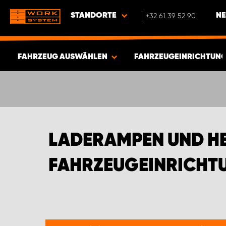
STANDORTE
+32 61 39 52 90
NE
FAHRZEUG AUSWÄHLEN
FAHRZEUGEINRICHTUNG
ERGEBNISSE ANZEIGEN -
332
ARTIKEL
LADERAMPEN UND H
FAHRZEUGEINRICHT