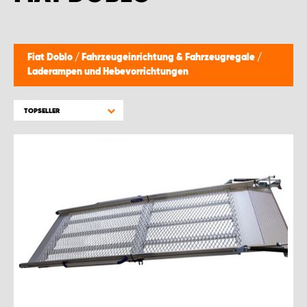
WORK SYSTEM BRÜSSEL
WORK SYSTEM LIMBURG-KEMPEN
Fiat Doblo
/
Fahrzeugeinrichtung & Fahrzeugregale
/
Laderampen und Hebevorrichtungen
WORK SYSTEM NAMEN
TOPSELLER
WORK SYSTEM WORK SYSTEM BRÜGGE