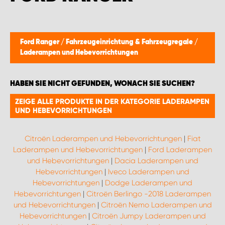
WORK SYSTEM BRÜSSEL
WORK SYSTEM LIMBURG-KEMPEN
Ford Ranger
/
Fahrzeugeinrichtung & Fahrzeugregale
/
Laderampen und Hebevorrichtungen
WORK SYSTEM NAMEN
HABEN SIE NICHT GEFUNDEN, WONACH SIE SUCHEN?
WORK SYSTEM WORK SYSTEM BRÜGGE
ZEIGE ALLE PRODUKTE IN DER KATEGORIE LADERAMPEN
UND HEBEVORRICHTUNGEN
Citroën Laderampen und Hebevorrichtungen
|
Fiat
Laderampen und Hebevorrichtungen
|
Ford Laderampen
und Hebevorrichtungen
|
Dacia Laderampen und
Hebevorrichtungen
|
Iveco Laderampen und
Hebevorrichtungen
|
Dodge Laderampen und
Hebevorrichtungen
|
Citroën Berlingo -2018 Laderampen
und Hebevorrichtungen
|
Citroën Nemo Laderampen und
Hebevorrichtungen
|
Citroën Jumpy Laderampen und