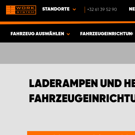
STANDORTE
+32 61 39 52 90
NE
FAHRZEUG AUSWÄHLEN
FAHRZEUGEINRICHTUNG
ERGEBNISSE ANZEIGEN -
338
ARTIKEL
LADERAMPEN UND H
FAHRZEUGEINRICHTU