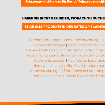
Fahrzeugeinrichtungen für Dacia
/
Fahrzeugeinrich
HABEN SIE NICHT GEFUNDEN, WONACH SIE SUCHE
ZEIGE ALLE PRODUKTE IN DER KATEGORIE LAD
Citroën Laderampen und Hebevorrichtungen
|
Hebevorrichtungen
|
Iveco Laderampen und
Hebevorrichtungen
|
Citroën Nemo Laderampen 
Hebevorrichtungen
|
Citroën Berlingo 2019- Lad
Hebevorrichtungen
|
Fiat Talento Laderam
Hebevorrichtungen
|
Fiat Scudo Laderampe
Hebevorrichtungen
|
Ford Connect Laderampe
Hebevorrichtungen
|
Dacia Dokker Van (Tra