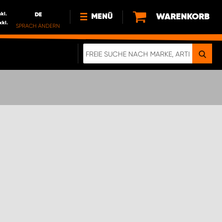
nkl.
DE
WARENKORB
MENÜ
xkl.
SPRACH ÄNDERN
DE
FR
NL
NEWS
ÜBER UNS
NACHHALTIGKEIT