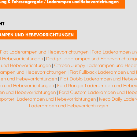
tung & Fahrzeugregale
/
Laderampen und Hebevorrichtungen
N?
ERAMPEN UND HEBEVORRICHTUNGEN
Fiat Laderampen und Hebevorrichtungen
|
Ford Laderampen un
 Hebevorrichtungen
|
Dodge Laderampen und Hebevorrichtung
und Hebevorrichtungen
|
Citroën Jumpy Laderampen und Hebev
erampen und Hebevorrichtungen
|
Fiat Fullback Laderampen und
pen und Hebevorrichtungen
|
Fiat Doblo Laderampen und Hebevo
n und Hebevorrichtungen
|
Ford Ranger Laderampen und Hebev
n und Hebevorrichtungen
|
Ford Custom Laderampen und Hebe
nsporter) Laderampen und Hebevorrichtungen
|
Iveco Daily Lade
Laderampen und Hebevorrichtungen