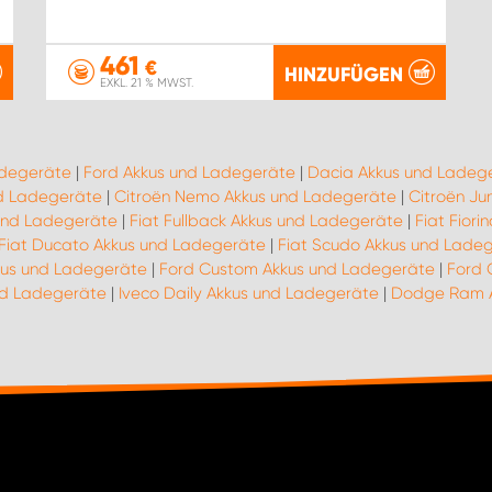
461
€
HINZUFÜGEN
EXKL. 21 % MWST.
adegeräte
|
Ford Akkus und Ladegeräte
|
Dacia Akkus und Ladeg
nd Ladegeräte
|
Citroën Nemo Akkus und Ladegeräte
|
Citroën J
 und Ladegeräte
|
Fiat Fullback Akkus und Ladegeräte
|
Fiat Fior
Fiat Ducato Akkus und Ladegeräte
|
Fiat Scudo Akkus und Lade
kus und Ladegeräte
|
Ford Custom Akkus und Ladegeräte
|
Ford 
und Ladegeräte
|
Iveco Daily Akkus und Ladegeräte
|
Dodge Ram A