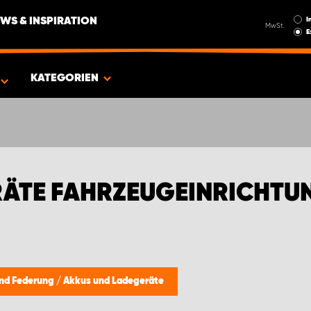
I
WS & INSPIRATION
MwSt.
E
EN FÜR DACIA
KATEGORIEN
ÄTE FAHRZEUGEINRICHTUN
 und Federung
/
Akkus und Ladegeräte