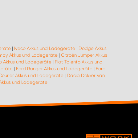
eräte
|
Iveco Akkus und Ladegeräte
|
Dodge Akkus
umpy Akkus und Ladegeräte
|
Citroën Jumper Akkus
ino Akkus und Ladegeräte
|
Fiat Talento Akkus und
geräte
|
Ford Ranger Akkus und Ladegeräte
|
Ford
Courier Akkus und Ladegeräte
|
Dacia Dokker Van
kkus und Ladegeräte