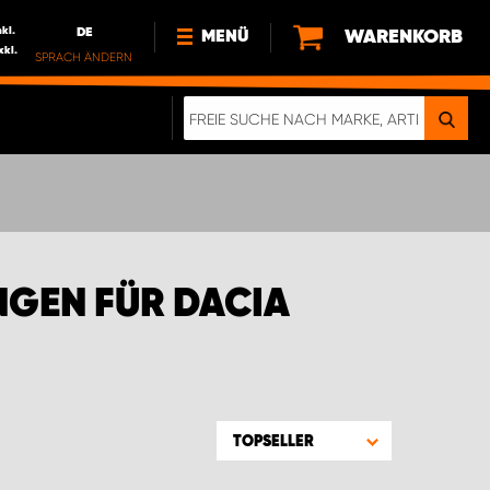
nkl.
DE
WARENKORB
MENÜ
xkl.
SPRACH ÄNDERN
DE
FR
NL
NEWS
ÜBER UNS
NACHHALTIGKEIT
GEN FÜR DACIA
TOPSELLER