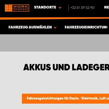
STANDORTE
+32 61 39 52 90
NE
FAHRZEUG AUSWÄHLEN
FAHRZEUGEINRICHTUNG
ERGEBNISSE ANZEIGEN -
338
ARTIKEL
AKKUS UND LADEGER
Fahrzeugeinrichtungen für Dacia
/
Elektronik, Luft