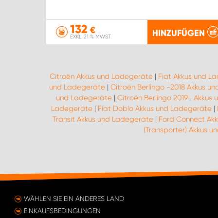
132
€
HINZUFÜGEN
EXKL. 21 % MWST.
Citroën Akkus und Ladegeräte
|
Fiat Akkus und L
und Ladegeräte
|
Citroën Berlingo -2018 Akkus u
und Ladegeräte
|
Citroën Berlingo 2019- Akkus
Ladegeräte
|
Fiat Doblo Akkus und Ladegeräte
|
Transit Akkus und Ladegeräte
|
Ford Connect Ak
(Transporter) Akkus 
WÄHLEN SIE EIN ANDERES LAND
EINKAUFSBEDINGUNGEN