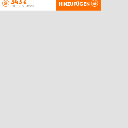
343
€
HINZUFÜGEN
EXKL. 21 % MWST.