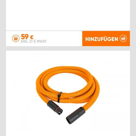
59
€
HINZUFÜGEN
EXKL. 21 % MWST.