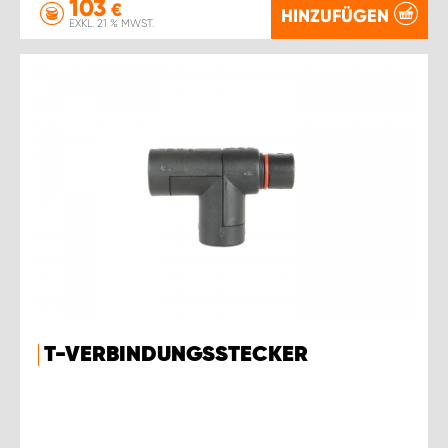
103
€
HINZUFÜGEN
EXKL. 21 % MWST.
T-VERBINDUNGSSTECKER