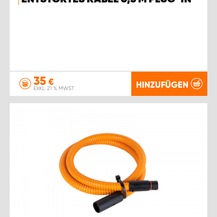
35
€
HINZUFÜGEN
EXKL. 21 % MWST.