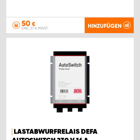
50
€
HINZUFÜGEN
EXKL. 21 % MWST.
LASTABWURFRELAIS DEFA