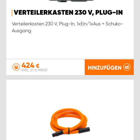
VERTEILERKASTEN 230 V, PLUG-IN
Verteilerkasten 230 V, Plug-In, 1xEin/1xAus + Schuko-
Ausgang
424
€
HINZUFÜGEN
EXKL. 21 % MWST.