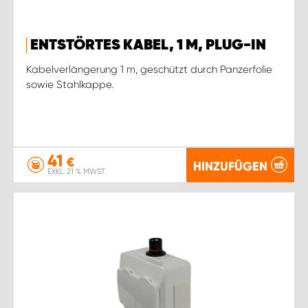
ENTSTÖRTES KABEL, 1 M, PLUG-IN
Kabelverlängerung 1 m, geschützt durch Panzerfolie
sowie Stahlkappe.
41
€
HINZUFÜGEN
EXKL. 21 % MWST.