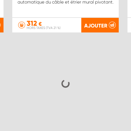
automatique du câble et étrier mural pivotant.
312
€
AJOUTER
HORS TAXES (TVA 21 %)