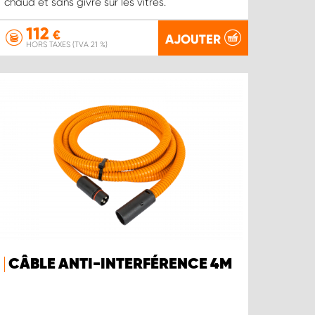
chaud et sans givre sur les vitres.
112
€
AJOUTER
HORS TAXES (TVA 21 %)
CÂBLE ANTI-INTERFÉRENCE 4M