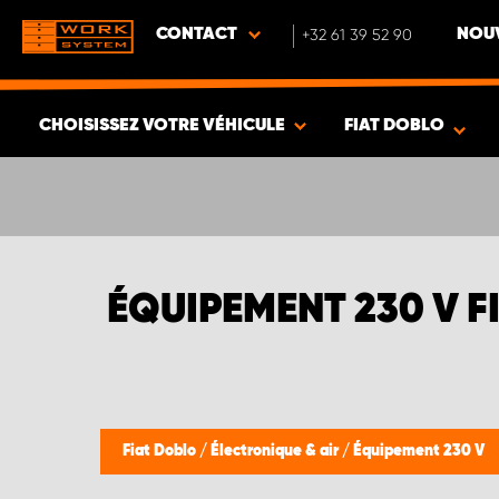
CONTACT
+32 61 39 52 90
NOUV
CHOISISSEZ VOTRE VÉHICULE
FIAT DOBLO
VOIR LES RÉSULTATS -
380
ARTICLES
ÉQUIPEMENT 230 V F
Fiat Doblo
/
Électronique & air
/
Équipement 230 V