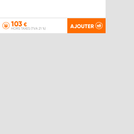
103
€
AJOUTER
HORS TAXES (TVA 21 %)