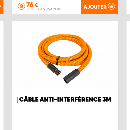
76
€
AJOUTER
HORS TAXES (TVA 21 %)
CÂBLE ANTI-INTERFÉRENCE 3M