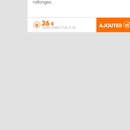
rallonges.
26
€
AJOUTER
HORS TAXES (TVA 21 %)