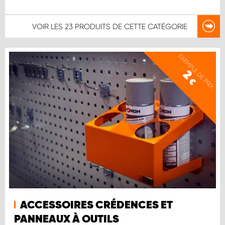
VOIR LES
23 PRODUITS
DE CETTE CATÉGORIE
EXEMPLE DE PRIX
2
€
ACCESSOIRES CRÉDENCES ET
PANNEAUX À OUTILS