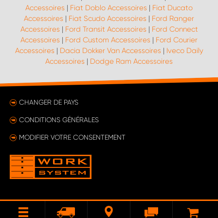
Accessoires
|
Fiat Doblo Accessoires
|
Fiat Ducato
Accessoires
|
Fiat Scudo Accessoires
|
Ford Ranger
Accessoires
|
Ford Transit Accessoires
|
Ford Connect
Accessoires
|
Ford Custom Accessoires
|
Ford Courier
Accessoires
|
Dacia Dokker Van Accessoires
|
Iveco Daily
Accessoires
|
Dodge Ram Accessoires
CHANGER DE PAYS
CONDITIONS GÉNÉRALES
MODIFIER VOTRE CONSENTEMENT