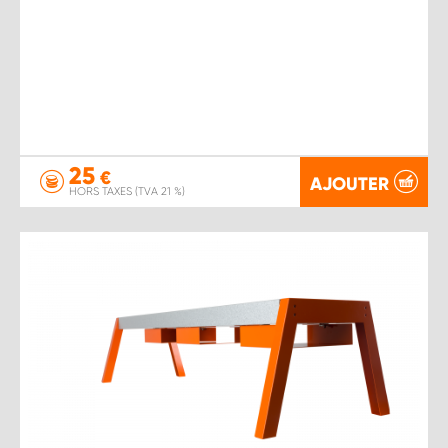
25
€
AJOUTER
HORS TAXES (TVA 21 %)