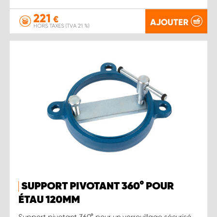
221
€
AJOUTER
HORS TAXES (TVA 21 %)
SUPPORT PIVOTANT 360° POUR
ÉTAU 120MM
Support pivotant 360° pour un verrouillage sécurisé