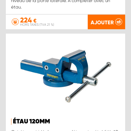
niveau de la porte latérale. À compléter avec un
étau.
224
€
AJOUTER
HORS TAXES (TVA 21 %)
ÉTAU 120MM