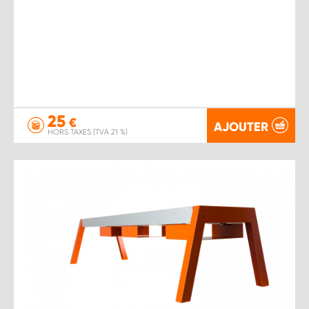
25
€
AJOUTER
HORS TAXES (TVA 21 %)