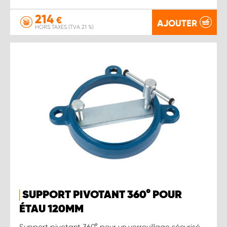
214
€
AJOUTER
HORS TAXES (TVA 21 %)
SUPPORT PIVOTANT 360° POUR
ÉTAU 120MM
Support pivotant 360° pour un verrouillage sécurisé