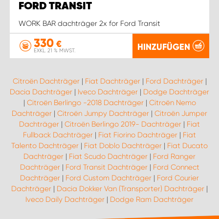
FORD TRANSIT
WORK BAR dachträger 2x for Ford Transit
330
€
HINZUFÜGEN
EXKL. 21 % MWST.
Citroën Dachträger
|
Fiat Dachträger
|
Ford Dachträger
|
Dacia Dachträger
|
Iveco Dachträger
|
Dodge Dachträger
|
Citroën Berlingo -2018 Dachträger
|
Citroën Nemo
Dachträger
|
Citroën Jumpy Dachträger
|
Citroën Jumper
Dachträger
|
Citroën Berlingo 2019- Dachträger
|
Fiat
Fullback Dachträger
|
Fiat Fiorino Dachträger
|
Fiat
Talento Dachträger
|
Fiat Doblo Dachträger
|
Fiat Ducato
Dachträger
|
Fiat Scudo Dachträger
|
Ford Ranger
Dachträger
|
Ford Transit Dachträger
|
Ford Connect
Dachträger
|
Ford Custom Dachträger
|
Ford Courier
Dachträger
|
Dacia Dokker Van (Transporter) Dachträger
|
Iveco Daily Dachträger
|
Dodge Ram Dachträger