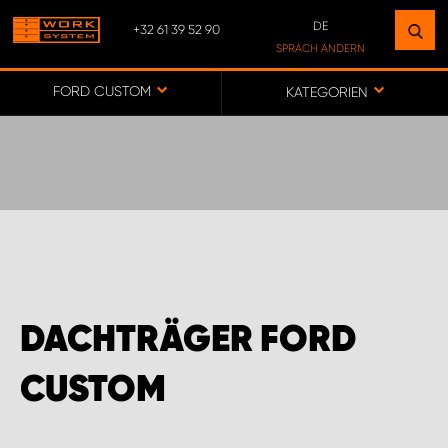
DE
+32 61 39 52 90
FINDEN SIE EINEN STANDORT
SPRACH ÄNDERN
IN IHRER NÄHE
DE
FORD CUSTOM
KATEGORIEN
FR
NL
ZUR KARTE
KUNDENSERVICE BELGIEN
SODIPARTS
DACHTRÄGER FORD
WORK SYSTEM ANTWERPEN
CUSTOM
WORK SYSTEM ARDENNES