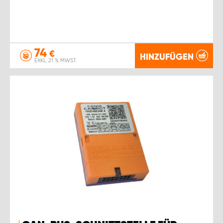
74
€
HINZUFÜGEN
EXKL. 21 % MWST.