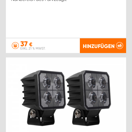
37
€
HINZUFÜGEN
EXKL. 21 % MWST.