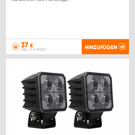
37
€
HINZUFÜGEN
EXKL. 21 % MWST.