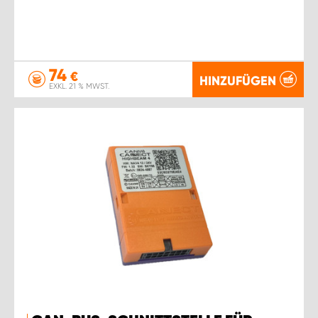
74
€
HINZUFÜGEN
EXKL. 21 % MWST.