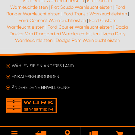
Fiat Doblo Warnleuchtleisten
|
Fiat Ducato
Warnleuchtleisten
|
Fiat Scudo Warnleuchtleisten
|
Ford
Ranger Warnleuchtleisten
|
Ford Transit Warnleuchtleisten
|
Ford Connect Warnleuchtleisten
|
Ford Custom
Warnleuchtleisten
|
Ford Courier Warnleuchtleisten
|
Dacia
Dokker Van (Transporter) Warnleuchtleisten
|
Iveco Daily
Warnleuchtleisten
|
Dodge Ram Warnleuchtleisten
WÄHLEN SIE EIN ANDERES LAND
EINKAUFSBEDINGUNGEN
ÄNDERE DEINE EINWILLIGUNG