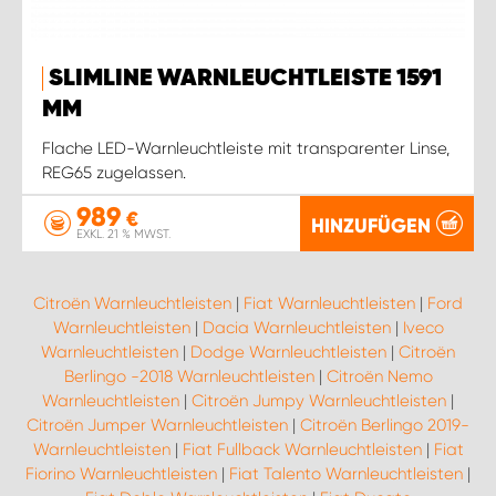
SLIMLINE WARNLEUCHTLEISTE 1591
MM
Flache LED-Warnleuchtleiste mit transparenter Linse,
REG65 zugelassen.
989
€
HINZUFÜGEN
EXKL. 21 % MWST.
Citroën Warnleuchtleisten
|
Fiat Warnleuchtleisten
|
Ford
Warnleuchtleisten
|
Dacia Warnleuchtleisten
|
Iveco
Warnleuchtleisten
|
Dodge Warnleuchtleisten
|
Citroën
Berlingo -2018 Warnleuchtleisten
|
Citroën Nemo
Warnleuchtleisten
|
Citroën Jumpy Warnleuchtleisten
|
Citroën Jumper Warnleuchtleisten
|
Citroën Berlingo 2019-
Warnleuchtleisten
|
Fiat Fullback Warnleuchtleisten
|
Fiat
Fiorino Warnleuchtleisten
|
Fiat Talento Warnleuchtleisten
|