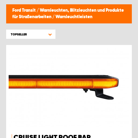
WORK SYSTEM BRÜSSEL
Ford Transit
/
Warnleuchten, Blitzleuchten und Produkte
für Straßenarbeiten
/
Warnleuchtleisten
WORK SYSTEM LIMBURG-KEMPEN
TOPSELLER
WORK SYSTEM NAMEN
WORK SYSTEM WORK SYSTEM BRÜGGE
CRUISE LIGHT ROOF BAR