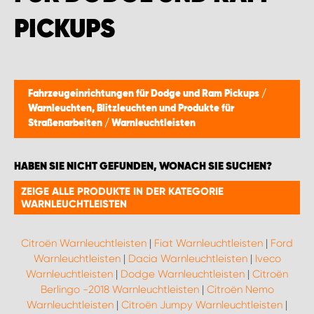
WORK SYSTEM BRÜSSEL
PICKUPS
WORK SYSTEM LIMBURG-KEMPEN
WORK SYSTEM NAMEN
Fahrzeugeinrichtungen für Dodge und Ram Pickups
/
Warnleuchten, Blitzleuchten und Produkte für
WORK SYSTEM WORK SYSTEM BRÜGGE
Straßenarbeiten
/
Warnleuchtleisten
HABEN SIE NICHT GEFUNDEN, WONACH SIE SUCHEN?
ZEIGE ALLE PRODUKTE IN DER KATEGORIE
WARNLEUCHTLEISTEN
Citroën Warnleuchtleisten
|
Fiat Warnleuchtleisten
|
Ford
Warnleuchtleisten
|
Dacia Warnleuchtleisten
|
Iveco
Warnleuchtleisten
|
Dodge Warnleuchtleisten
|
Citroën
Berlingo -2018 Warnleuchtleisten
|
Citroën Nemo
Warnleuchtleisten
|
Citroën Jumpy Warnleuchtleisten
|