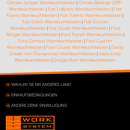
Citroën Jumper Warnleuchtleisten
|
Citroën Berlingo 2019-
Warnleuchtleisten
|
Fiat Fullback Warnleuchtleisten
|
Fiat
Fiorino Warnleuchtleisten
|
Fiat Talento Warnleuchtleisten
|
Fiat Doblo Warnleuchtleisten
|
Fiat Ducato
Warnleuchtleisten
|
Fiat Scudo Warnleuchtleisten
|
Ford
Ranger Warnleuchtleisten
|
Ford Transit Warnleuchtleisten
|
Ford Connect Warnleuchtleisten
|
Ford Custom
Warnleuchtleisten
|
Ford Courier Warnleuchtleisten
|
Dacia
Dokker Van (Transporter) Warnleuchtleisten
|
Iveco Daily
Warnleuchtleisten
|
Dodge Ram Warnleuchtleisten
WÄHLEN SIE EIN ANDERES LAND
EINKAUFSBEDINGUNGEN
ÄNDERE DEINE EINWILLIGUNG