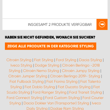
INSGESAMT
2 PRODUKTE
VERFÜGBAR
HABEN SIE NICHT GEFUNDEN, WONACH SIE SUCHEN?
ZEIGE ALLE PRODUKTE IN DER KATEGORIE STYLING
Citroën Styling
|
Fiat Styling
|
Ford Styling
|
Dacia Styling
|
Iveco Styling
|
Dodge Styling
|
Citroën Berlingo -2018
Styling
|
Citroën Nemo Styling
|
Citroën Jumpy Styling
|
Citroën Jumper Styling
|
Citroën Berlingo 2019- Styling
|
Fiat Fullback Styling
|
Fiat Fiorino Styling
|
Fiat Talento
Styling
|
Fiat Doblo Styling
|
Fiat Ducato Styling
|
Fiat
Scudo Styling
|
Ford Ranger Styling
|
Ford Transit Styling
|
Ford Connect Styling
|
Ford Custom Styling
|
Ford Courier
Styling
|
Dacia Dokker Van (Transporter) Styling
|
Iveco
Daily Styling
|
Dodge Ram Styling