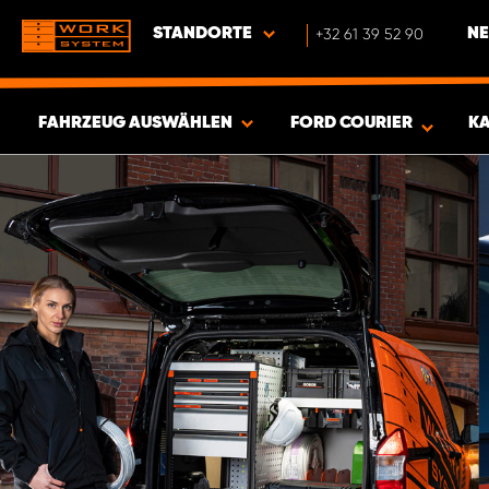
STANDORTE
+32 61 39 52 90
NE
FAHRZEUG AUSWÄHLEN
FORD COURIER
K
ERGEBNISSE ANZEIGEN -
351
ARTIKEL