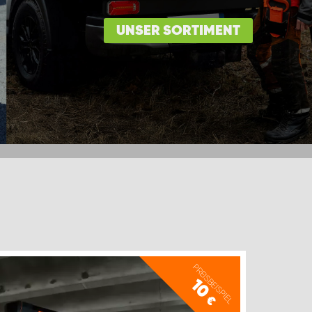
UNSER SORTIMENT
PREISBEISPIEL
10
€