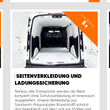
PREISBEISPIEL
5
€
SEITENVERKLEIDUNG UND
LADUNGSSICHERUNG
Nahezu alle Transporter werden ab Werk
komplett ohne Schutzverkleidung im Innenraum
ausgeliefert. Unsere Verkleidung aus
Sandwich-Polypropylen (Kunststoff) schützt
das Innenblech und den Lack vor Stößen und