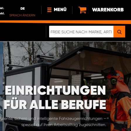
nkl.
DE
WARENKORB
MENÜ
xkl.
SPRACH ÄNDERN
DE
FR
NL
NEWS
ÜBER UNS
NACHHALTIGKEIT
EINRICHTUNGEN
FÜR ALLE BERUFE
fiziente, sichere und intelligente Fahrzeugeinrichtungen –
speziell auf Ihren Arbeitsalltag zugeschnitten.