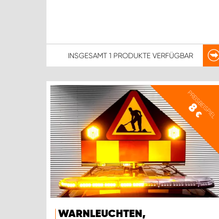
INSGESAMT
1 PRODUKTE
VERFÜGBAR
PREISBEISPIEL
8
€
WARNLEUCHTEN,